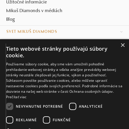
Užitočné informácie
Mikuš Diamonds v médiách
Blog
SVET MIKUŠ DIAMONDS
×
VŠETKO O NÁKUPE
Tieto webové stránky používajú súbory
cookie.
KONTAKT
Používame súbory cookie, aby sme vám umožnili pohodlné
Naše klenotníctva
prehliadanie webovej stránky a vďaka analýze prevádzky webovej
stránky neustále zlepšovali jej funkcie, výkon a použiteľnosť.
Súhlasom povolíte používanie cookies, alebo môžete upraviť
Sídlo spoločnosti
nastavenie cookies podľa svojích preferencií. Podrobné informácie sa
dozviete na našej web stránke v časti Ochrana osobných údajov.
Prečítať viac
NEVYHNUTNE POTREBNÉ
ANALYTICKÉ
REKLAMNÉ
FUNKČNÉ
© MIKUŠ DIAMONDS, A.S. 2026. VŠETKY PRÁVA VYHRADENÉ.
Nastavenia cookies.