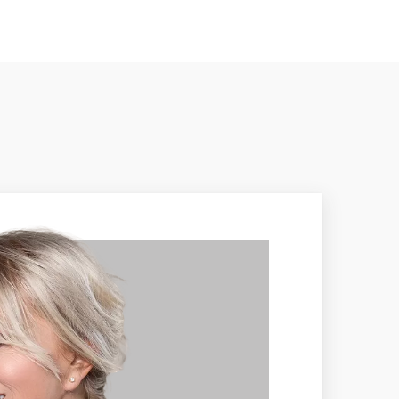
OD
MEDZINÁRODNÝ
CERTIFIKÁT
odný
—