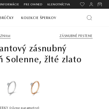
 INFORMÁCIE
PRE OWNED
KLENOTNÍCTVA
BRÚČKY
KOLEKCIE ŠPERKOV
ZOZNAM
ZÁSNUBNÉ PRSTENE
antový zásnubný
ň Solenne, žlté zlato
PERKY
(rôzne parametre)