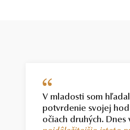
BRÚS
POČET
briliant
1
V mladosti som hľada
potvrdenie svojej hod
očiach druhých. Dnes 