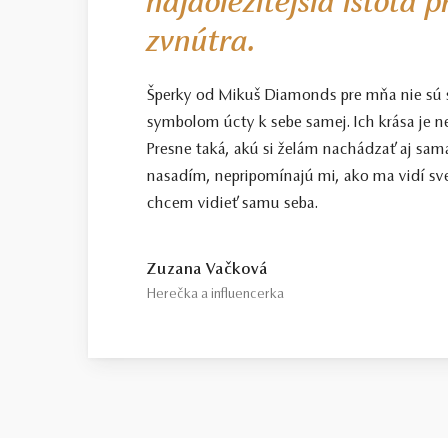
najdôležitejšia istota 
zvnútra.
Šperky od Mikuš Diamonds pre mňa nie sú
symbolom úcty k sebe samej. Ich krása je n
Presne taká, akú si želám nachádzať aj sama
nasadím, nepripomínajú mi, ako ma vidí sve
chcem vidieť samu seba.
Zuzana Vačková
Herečka a influencerka