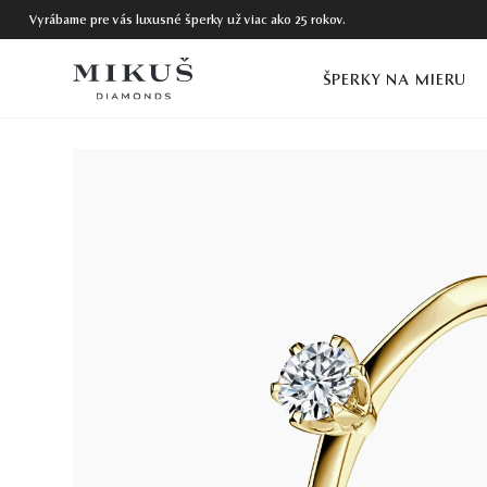
Vyrábame pre vás luxusné šperky už viac ako 25 rokov.
ŠPERKY NA MIERU