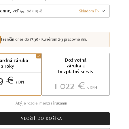
lenne
, veľ.54
Skladom TN
od 919 €
Trenčín
dnes do 17:30 • Kuriérom 2-3 pracovné dni.
Doživotná
ardná záruka
záruka a
2 roky
bezplatný servis
9 €
S DPH
1 022 €
S DPH
Aký je rozdiel medzi zárukami?
VLOŽIŤ DO KOŠÍKA