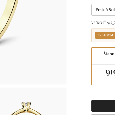
Prsteň So
VEĽKOSŤ 54
SKLADOM
Štand
91