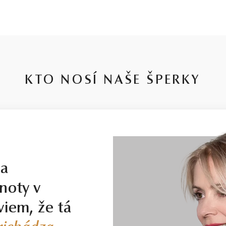
HMOTNOSŤ
ČISTOTA
FARBA
PÔV
0,148 ct
SI1
G - H
Prír
KTO NOSÍ NAŠE ŠPERKY
la
noty v
viem, že tá