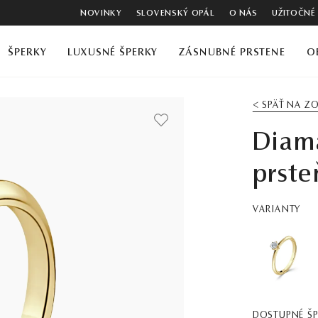
NOVINKY
SLOVENSKÝ OPÁL
O NÁS
UŽITOČNÉ
ŠPERKY
LUXUSNÉ ŠPERKY
ZÁSNUBNÉ PRSTENE
O
< SPÄŤ NA 
Diam
prste
VARIANTY
DOSTUPNÉ Š