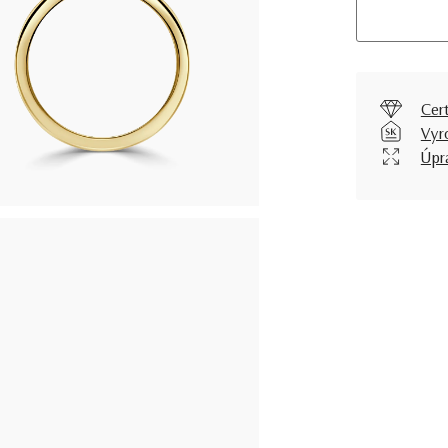
Cer
Vyr
Úpr