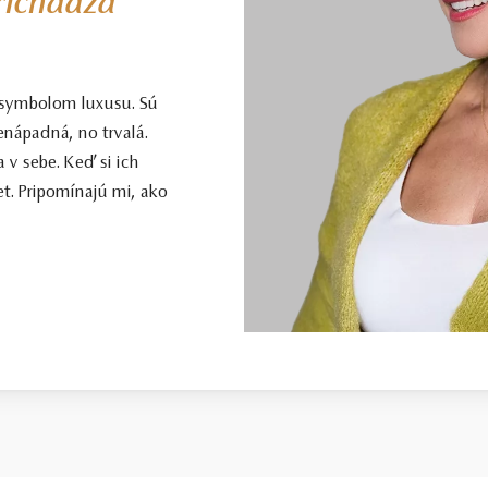
prichádza
 symbolom luxusu. Sú
enápadná, no trvalá.
 v sebe. Keď si ich
t. Pripomínajú mi, ako