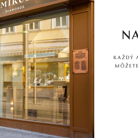
N
KAŽDÝ 
MÔŽETE