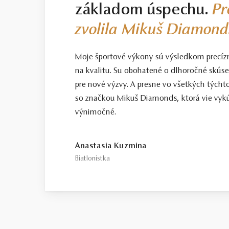
základom úspechu.
Pr
zvolila Mikuš Diamond
Moje športové výkony sú výsledkom precíz
na kvalitu. Su obohatené o dlhoročné skús
pre nové výzvy. A presne vo všetkých tých
so značkou Mikuš Diamonds, ktorá vie vykú
výnimočné.
Anastasia Kuzmina
Biatlonistka