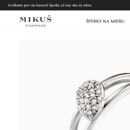
Vyrábame pre vás luxusné šperky už viac ako 25 rokov.
ŠPERKY NA MIERU