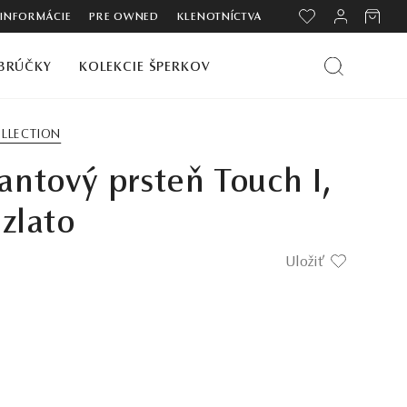
 INFORMÁCIE
PRE OWNED
KLENOTNÍCTVA
BRÚČKY
KOLEKCIE ŠPERKOV
LLECTION
ntový prsteň Touch I,
 zlato
Uložiť