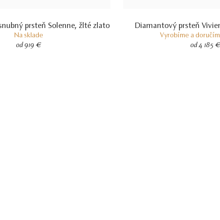
nubný prsteň Solenne, žlté zlato
Diamantový prsteň Vivien
Na sklade
Vyrobíme a doručíme
od 919 €
od 4 185 