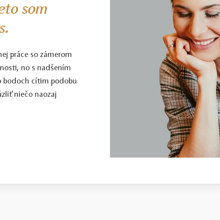
eto som
s.
nej práce so zámerom
enosti, no s nadšením
to bodoch cítim podobu
zliť niečo naozaj