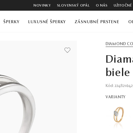
NOVINKY
SLOVENSKÝ OPÁL
O NÁS
UŽITOČNÉ
ŠPERKY
LUXUSNÉ ŠPERKY
ZÁSNUBNÉ PRSTENE
O
DIAMOND CO
Diama
biele
Kód: 224821042
VARIANTY