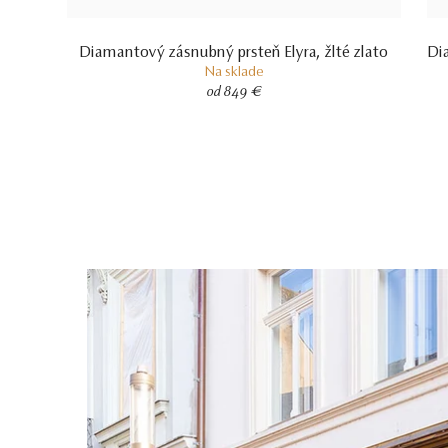
Diamantový zásnubný prsteň Elyra, žlté zlato
Di
Na sklade
od 849 €