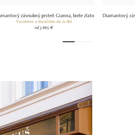
amantový zásnubný prsteň Gianna, biele zlato
Diamantový zás
Vyrobíme a doručíme do 21 dní
od 3 665 €
1
2
3
4
5
6
7