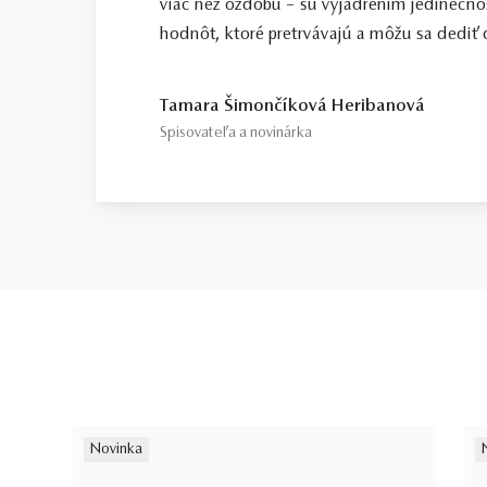
viac než ozdobu – sú vyjadrením jedinečno
hodnôt, ktoré pretrvávajú a môžu sa dediť ď
Tamara Šimončíková Heribanová
Spisovateľa a novinárka
Novinka