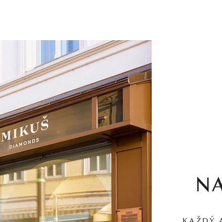
N
KAŽDÝ 