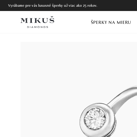
Vyrábame pre vás luxusné šperky už viac ako 25 rokov.
ŠPERKY NA MIERU