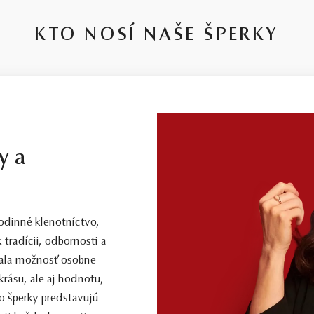
KTO NOSÍ NAŠE ŠPERKY
y a
dinné klenotníctvo,
 tradícii, odbornosti a
 mala možnosť osobne
 krásu, ale aj hodnotu,
o šperky predstavujú