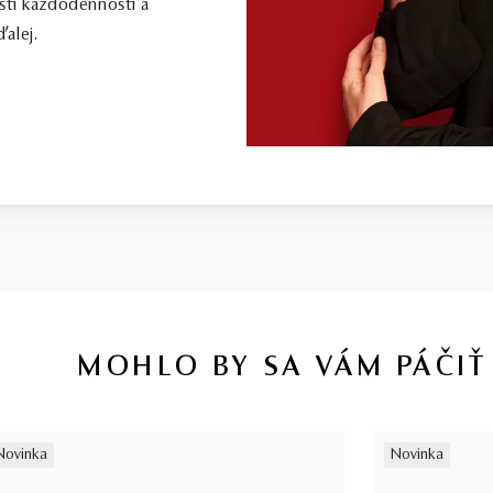
sti každodennosti a
alej.
MOHLO BY SA VÁM PÁČIŤ
Novinka
Novinka