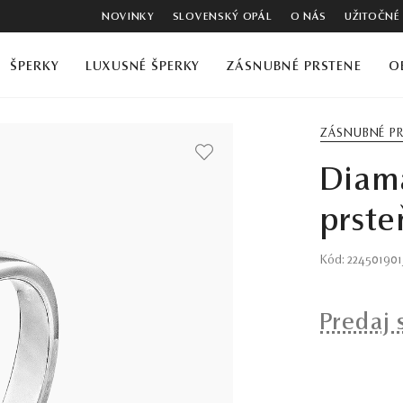
NOVINKY
SLOVENSKÝ OPÁL
O NÁS
UŽITOČNÉ
ŠPERKY
LUXUSNÉ ŠPERKY
ZÁSNUBNÉ PRSTENE
O
ZÁSNUBNÉ P
Diam
prste
Kód: 22450190
Predaj 