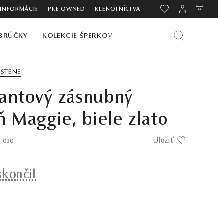
 INFORMÁCIE
PRE OWNED
KLENOTNÍCTVA
BRÚČKY
KOLEKCIE ŠPERKOV
RSTENE
antový zásnubný
ň Maggie, biele zlato
Uložiť
1_020
skončil