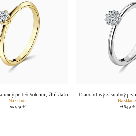
nubný prsteň Solenne, žlté zlato
Diamantový zásnubný prsteň
Na sklade
Na sklade
od 919 €
od 849 €