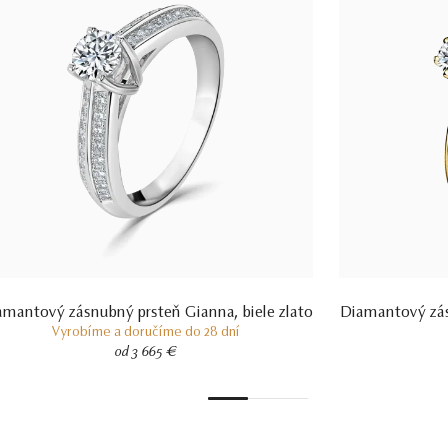
amantový zásnubný prsteň Gianna, biele zlato
Diamantový zás
Vyrobíme a doručíme do 28 dní
od 3 665 €
1
2
3
4
5
6
7