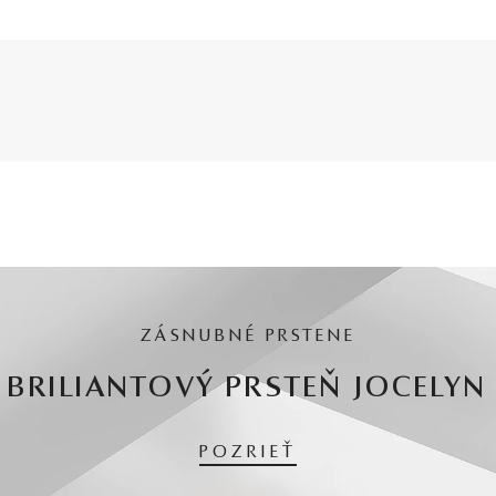
ZÁSNUBNÉ PRSTENE
BRILIANTOVÝ PRSTEŇ JOCELYN
POZRIEŤ