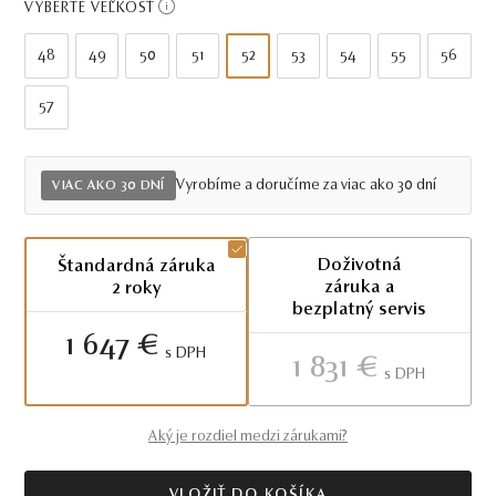
VYBERTE VEĽKOSŤ
48
49
50
51
52
53
54
55
56
57
Vyrobíme a doručíme za viac ako 30 dní
VIAC AKO 30 DNÍ
Doživotná
Štandardná záruka
záruka a
2 roky
bezplatný servis
1 647 €
S DPH
1 831 €
S DPH
Aký je rozdiel medzi zárukami?