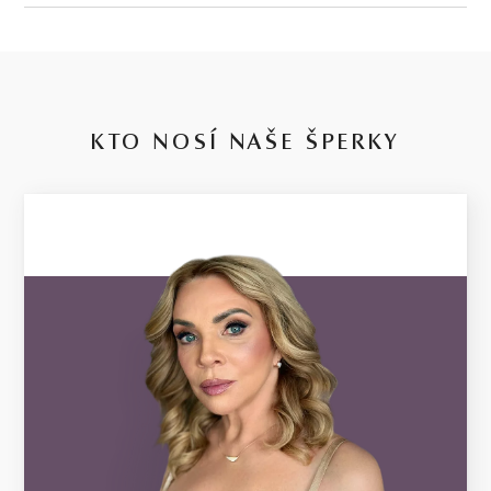
DRUH
TYP
PRIEMER
POVRCH
—
juhomorská
kultivovaná
9,0-9,5 mm
A
perla zlatá
JUHOMORSKÁ PERLA ZLATÁ
KTO NOSÍ NAŠE ŠPERKY
14 kt
ŽLTÉ ZLATO
2.85 g
VÁHA