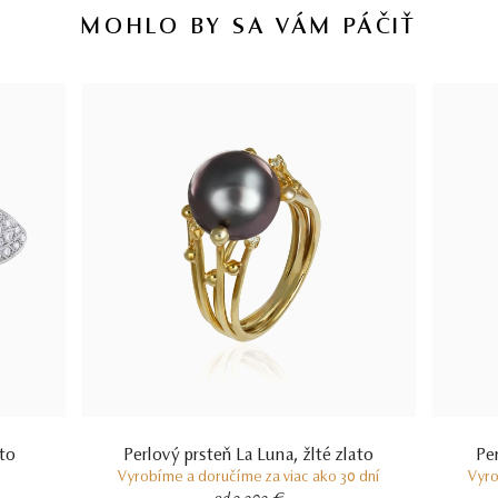
MOHLO BY SA VÁM PÁČIŤ
ato
Perlový prsteň La Luna, žlté zlato
Pe
Vyrobíme a doručíme za viac ako 30 dní
Vyro