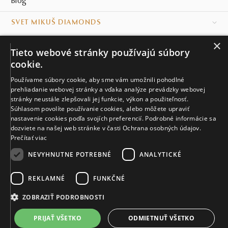
Blog
SVET MIKUŠ DIAMONDS
×
VŠETKO O NÁKUPE
Tieto webové stránky používajú súbory
cookie.
KONTAKT
Používame súbory cookie, aby sme vám umožnili pohodlné
Naše klenotníctva
prehliadanie webovej stránky a vďaka analýze prevádzky webovej
stránky neustále zlepšovali jej funkcie, výkon a použiteľnosť.
Súhlasom povolíte používanie cookies, alebo môžete upraviť
Sídlo spoločnosti
nastavenie cookies podľa svojích preferencií. Podrobné informácie sa
dozviete na našej web stránke v časti Ochrana osobných údajov.
Prečítať viac
NEVYHNUTNE POTREBNÉ
ANALYTICKÉ
REKLAMNÉ
FUNKČNÉ
© MIKUŠ DIAMONDS, A.S. 2026. VŠETKY PRÁVA VYHRADENÉ.
Nastavenia cookies.
ZOBRAZIŤ PODROBNOSTI
1 647 €
PRIJAŤ VŠETKO
ODMIETNUŤ VŠETKO
DO KOŠÍKA
Viac ako 30 dní