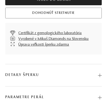
VLOŽIŤ DO KOŠÍKA
DOHODNÚŤ STRETNUTIE
Certifikát z gemologického laboratória
Vyrobené v Mikuš Diamonds na Slovensku
Úprava veľkosti šperku zdarma
DETAILY ŠPERKU
Predstavujeme vám Prsteň Helix. Na výrobu sme použili
prírodné materiály: žlté zlato, juhomorská perla zlatá. Kód:
PARAMETRE PERÁL
225500001_JZP.