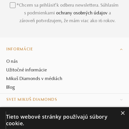
*Chcem sa prihlásiť k odberu newslettera. Súhlasím
s podmienkami
ochrany osobných údajov
a
zároveň potvrdzujem, že mám viac ako 16 rokov.
INFORMÁCIE
O nás
Užitočné informácie
Mikuš Diamonds v médiách
Blog
SVET MIKUŠ DIAMONDS
×
VŠETKO O NÁKUPE
Tieto webové stránky používajú súbory
cookie.
KONTAKT