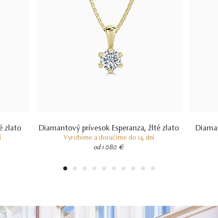
 zlato
Diamantový prívesok Esperanza, žlté zlato
Diaman
í
Vyrobíme a doručíme do 14 dní
od 1 080 €
1
2
3
4
5
6
7
8
9
10