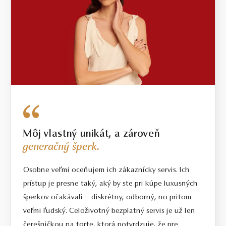
Môj vlastný unikát, a zároveň
generačný šperk.
Osobne veľmi oceňujem ich zákaznícky servis. Ich
prístup je presne taký, aký by ste pri kúpe luxusných
šperkov očakávali – diskrétny, odborný, no pritom
veľmi ľudský. Celoživotný bezplatný servis je už len
čerešničkou na torte, ktorá potvrdzuje, že pre