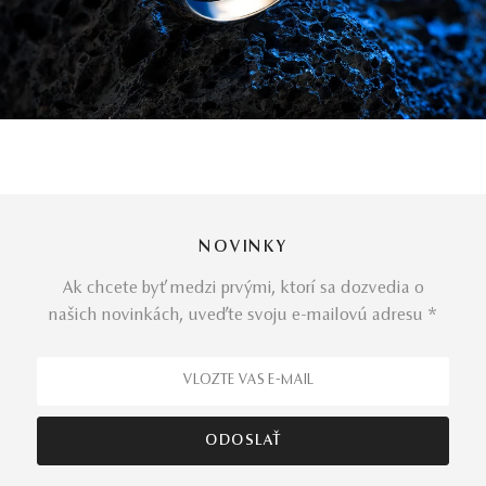
NOVINKY
Ak chcete byť medzi prvými, ktorí sa dozvedia o
našich novinkách, uveďte svoju e-mailovú adresu *