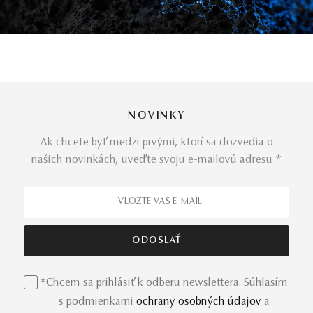
NOVINKY
Ak chcete byť medzi prvými, ktorí sa dozvedia o
našich novinkách, uveďte svoju e-mailovú adresu *
*Chcem sa prihlásiť k odberu newslettera. Súhlasím
s podmienkami
ochrany osobných údajov
a