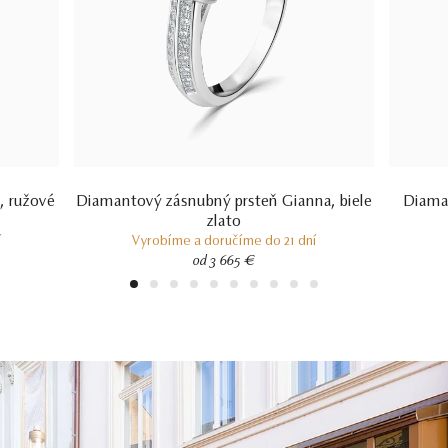
, ružové
Diamantový zásnubný prsteň Gianna, biele
Diaman
zlato
í
Vyrobíme a doručíme do 21 dní
od 3 665 €
1
2
3
4
5
6
7
8
9
10