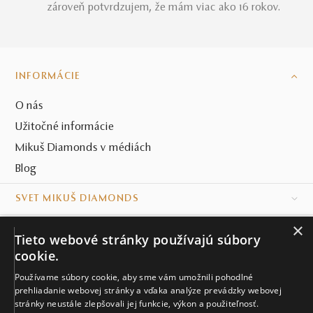
zároveň potvrdzujem, že mám viac ako 16 rokov.
INFORMÁCIE
O nás
Užitočné informácie
Mikuš Diamonds v médiách
Blog
SVET MIKUŠ DIAMONDS
×
VŠETKO O NÁKUPE
Tieto webové stránky používajú súbory
cookie.
KONTAKT
Používame súbory cookie, aby sme vám umožnili pohodlné
Naše klenotníctva
prehliadanie webovej stránky a vďaka analýze prevádzky webovej
stránky neustále zlepšovali jej funkcie, výkon a použiteľnosť.