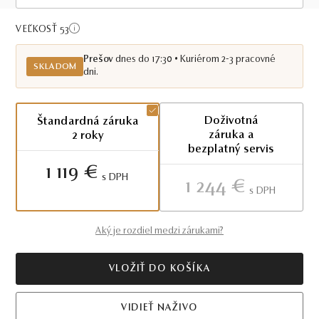
Skladom PO
VEĽKOSŤ 53
Prešov
dnes do 17:30 • Kuriérom 2-3 pracovné
SKLADOM
dni.
Doživotná
Štandardná záruka
záruka a
2 roky
bezplatný servis
1 119 €
S DPH
1 244 €
S DPH
Aký je rozdiel medzi zárukami?
VLOŽIŤ DO KOŠÍKA
VIDIEŤ NAŽIVO