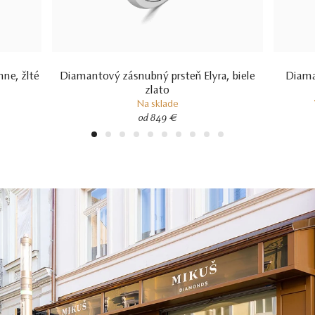
ne, žlté
Diamantový zásnubný prsteň Elyra, biele
Diama
zlato
Na sklade
od 849 €
1
2
3
4
5
6
7
8
9
10