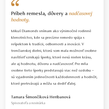
Príbeh remesla, dôvery a
nadčasovej
hodnoty.
Mikuš Diamonds vnímam ako výnimočné rodinné
klenotníctvo, kde sa precízne remeslo spája s
rešpektom k tradícii, odbornosti a inovácii. V
trenčianskej dielni, ktorú som mala možnosť osobne
navštíviť vznikajú šperky, ktoré nesú nielen krásu,
ale aj hodnotu, dôveru a nadčasovosť. Pre mňa
osobne tieto šperky predstavujú viac než ozdobu –
sú vyjadrením jedinečnosti každodennosti a hodnôt,
ktoré pretrvávajú a môžu sa dediť ďalej.
Tamara Šimončíková Heribanová
Spisovateľa a novinárka