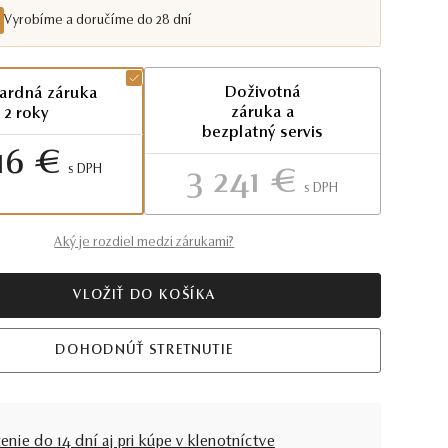
Vyrobíme a doručíme do 28 dní
Doživotná
ardná záruka
záruka a
2 roky
bezplatný servis
16 €
S DPH
3 241 €
S DPH
Aký je rozdiel medzi zárukami?
VLOŽIŤ DO KOŠÍKA
DOHODNÚŤ STRETNUTIE
enie do 14 dní aj pri kúpe v klenotníctve