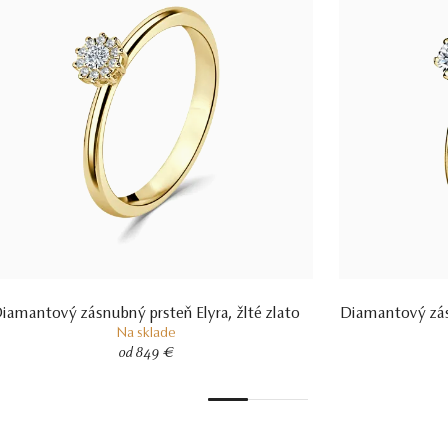
iamantový zásnubný prsteň Elyra, žlté zlato
Diamantový zás
Na sklade
od 849 €
1
2
3
4
5
6
7