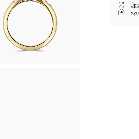
Úpr
Vyr