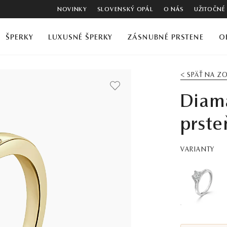
NOVINKY
SLOVENSKÝ OPÁL
O NÁS
UŽITOČNÉ
ŠPERKY
LUXUSNÉ ŠPERKY
ZÁSNUBNÉ PRSTENE
O
< SPÄŤ NA 
Diam
prste
VARIANTY