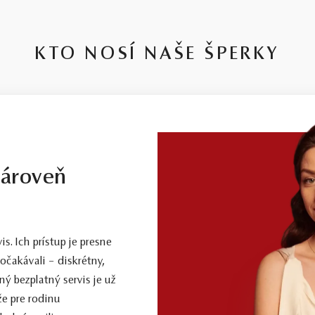
KTO NOSÍ NAŠE ŠPERKY
zároveň
. Ich prístup je presne
očakávali – diskrétny,
ý bezplatný servis je už
že pre rodinu