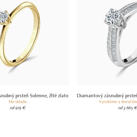
nubný prsteň Solenne, žlté zlato
Diamantový zásnubný prsteň 
Na sklade
Vyrobíme a doručíme
od 919 €
od 3 665 