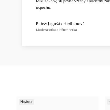
Mikušovcov, sú pevné vzťahy s klientmi zá
úspechu.
Babsy Jagušák Heribanová
Moderátorka a influencerka
Novinka