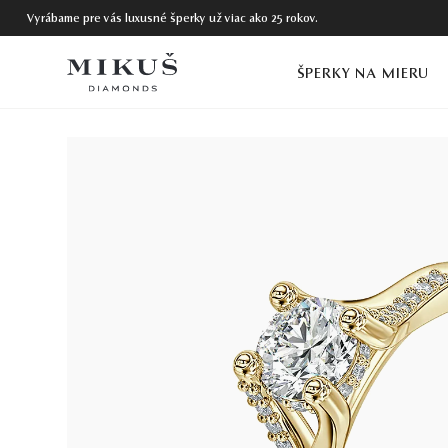
Vyrábame pre vás luxusné šperky už viac ako 25 rokov.
ŠPERKY NA MIERU