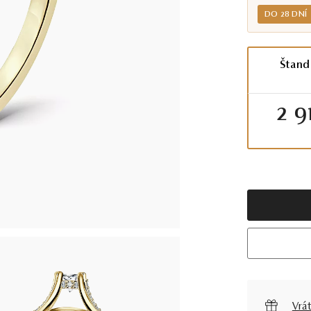
DO 28 DNÍ
Štand
2 9
Vrát