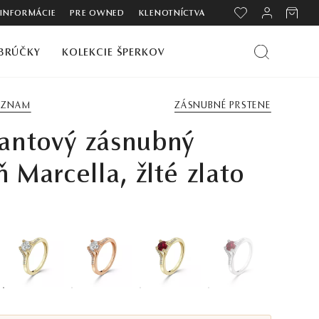
 INFORMÁCIE
PRE OWNED
KLENOTNÍCTVA
BRÚČKY
KOLEKCIE ŠPERKOV
ZOZNAM
ZÁSNUBNÉ PRSTENE
antový zásnubný
ň Marcella, žlté zlato