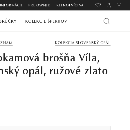
 INFORMÁCIE
PRE OWNED
KLENOTNÍCTVA
BRÚČKY
KOLEKCIE ŠPERKOV
ZOZNAM
KOLEKCIA SLOVENSKÝ OPÁL
kamová brošňa Víla,
nský opál, ružové zlato