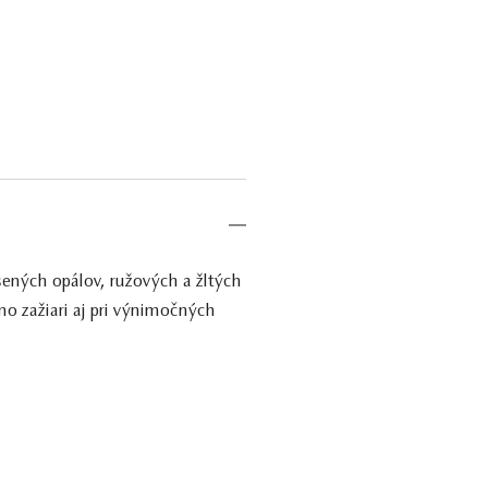
sených opálov, ružových a žltých
no zažiari aj pri výnimočných