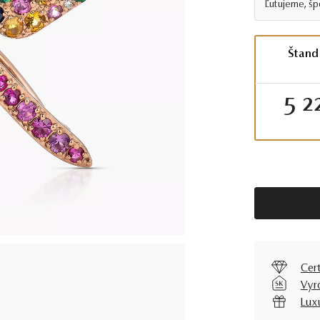
Ľutujeme, špe
Štand
5 2
Cer
Vyr
Lux