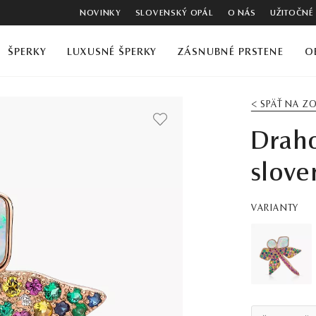
NOVINKY
SLOVENSKÝ OPÁL
O NÁS
UŽITOČNÉ
ŠPERKY
LUXUSNÉ ŠPERKY
ZÁSNUBNÉ PRSTENE
O
< SPÄŤ NA 
Draho
slove
VARIANTY