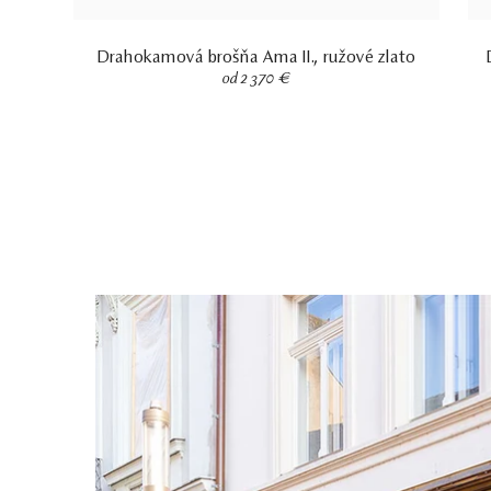
Drahokamová brošňa Ama II., ružové zlato
od 2 370 €