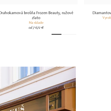
Drahokamová brošňa Frozen Beauty, ružové
Diamantová
zlato
Vyrob
Na sklade
od 7 672 €
1
2
3
4
5
6
7