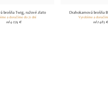
 brošňa Twig, ružové zlato
Drahokamová brošňa Bri
íme a doručíme do 21 dní
Vyrobíme a doručíme
od 4 074 €
od 2 485 