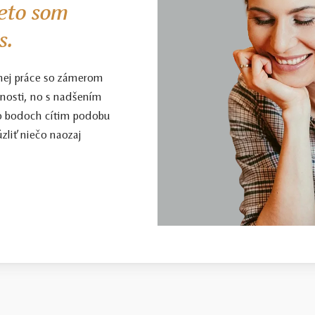
eto som
s.
nej práce so zámerom
enosti, no s nadšením
to bodoch cítim podobu
zliť niečo naozaj