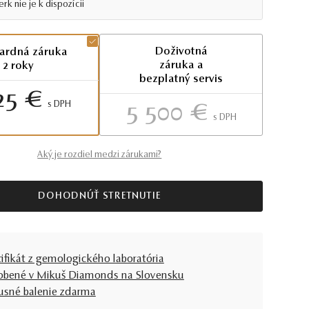
rk nie je k dispozícii
Doživotná
ardná záruka
záruka a
2 roky
bezplatný servis
25 €
S DPH
5 500 €
S DPH
Aký je rozdiel medzi zárukami?
DOHODNÚŤ STRETNUTIE
tifikát z gemologického laboratória
obené v Mikuš Diamonds na Slovensku
usné balenie zdarma