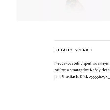
DETAILY ŠPERKU
Neopakovateľný šperk so silným c
zafírov a smaragdov Každý detail
príležitostiach. Kód: 255556294