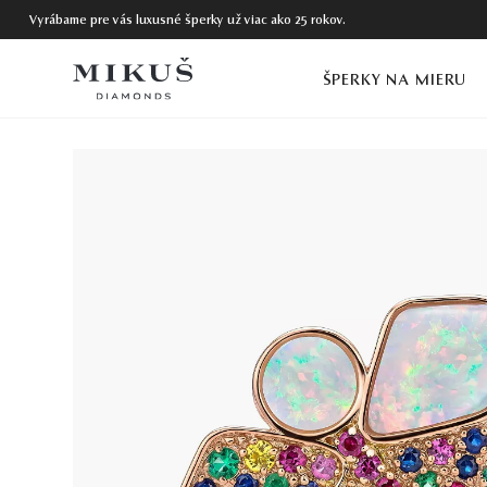
Vyrábame pre vás luxusné šperky už viac ako 25 rokov.
ŠPERKY NA MIERU