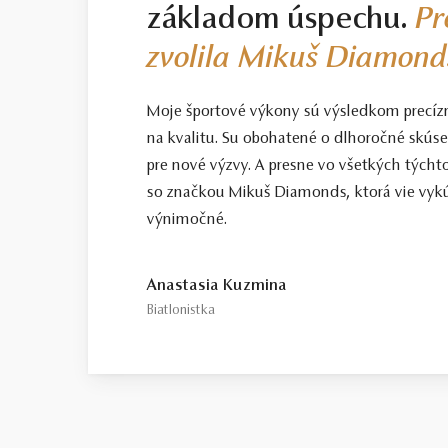
základom úspechu.
Pr
zvolila Mikuš Diamond
Moje športové výkony sú výsledkom precíz
na kvalitu. Su obohatené o dlhoročné skús
pre nové výzvy. A presne vo všetkých tých
so značkou Mikuš Diamonds, ktorá vie vykú
výnimočné.
Anastasia Kuzmina
Biatlonistka