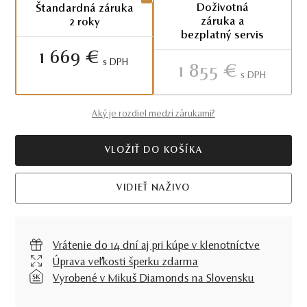
Doživotná
Štandardná záruka
záruka a
2 roky
bezplatný servis
1 669 €
S DPH
1 855 €
S DPH
Aký je rozdiel medzi zárukami?
VLOŽIŤ DO KOŠÍKA
VIDIEŤ NAŽIVO
Vrátenie do 14 dní aj pri kúpe v klenotníctve
Úprava veľkosti šperku zdarma
Vyrobené v Mikuš Diamonds na Slovensku