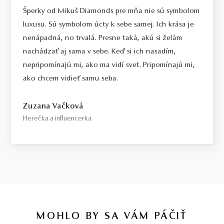
Select / náš tip
Šperky od Mikuš Diamonds pre mňa nie sú symbolom
Toto je kameň, ktorý odporúčame každému, kto požaduje vysokú
luxusu. Sú symbolom úcty k sebe samej. Ich krása je
kvalitu za férovú cenu. Jedná sa o diamant bez akýchkoľvek
nenápadná, no trvalá. Presne taká, akú si želám
viditeľných kompromisov, starostlivo vybraný priamo na diamantovej
nachádzať aj sama v sebe. Keď si ich nasadím,
burze v Antverpách. Čistota SI1, farba H, výbrus Excellent,
nepripomínajú mi, ako ma vidí svet. Pripomínajú mi,
fluorescencia Medium.
ako chcem vidieť samu seba.
Top / vysoká kvalita
Diamant spĺňajúci najprísnejšie kritériá krásy, farby a čistoty. Pre
Zuzana Vačková
tých, ktorí chcú to najlepšie, bez kompromisov.
Herečka a influencerka
Certifikácia diamantov
Všetky naše diamanty o hmotnosti 0,30ct a vyššej sú certifikované
laboratóriom GIA, čo predstavuje základ pre objektívne a
medzinárodne uznávané porovnanie kvality diamantov. Všetky naše
šperky majú naviac certifikát vystavený jedinou znaleckou
organizáciou na Slovensku,
SGI.
V prípade kúpy diamantového
šperku radíme spozornieť, ak je certifikát, ktorý je k šperku dodaný,
MOHLO BY SA VÁM PÁČIŤ
vystavený priamo klenotníkom ktorý šperk predáva. Viac o