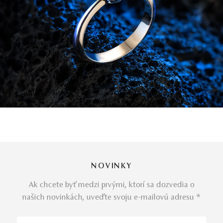
NOVINKY
Ak chcete byť medzi prvými, ktorí sa dozvedia o
našich novinkách, uveďte svoju e-mailovú adresu *