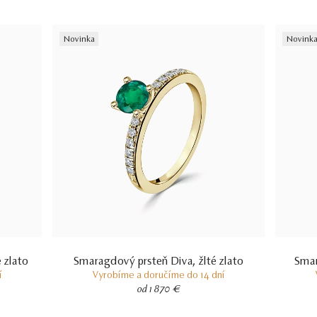
certifikácii diamantov sa dozviete aj v našich dvoch videách –
Ktorý
certifikát diamantu je najlepší
a
Certifikácia diamantov na Slovensku.
Novinka
Novink
 zlato
Smaragdový prsteň Diva, žlté zlato
Smar
í
Vyrobíme a doručíme do 14 dní
od 1 870 €