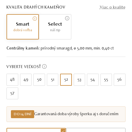
KVALITA DRAHÝCH KAMEŇOV
Viac o kvalite
Smart
Select
dobrá voľba
náš tip
Centrálny kameň:
prírodný smaragd, ø 5,00 mm, min. 0,40 ct
VYBERTE VEĽKOSŤ
48
49
50
51
52
53
54
55
56
57
Garantovaná doba výroby šperku aj s doručením
DO 14 DNÍ