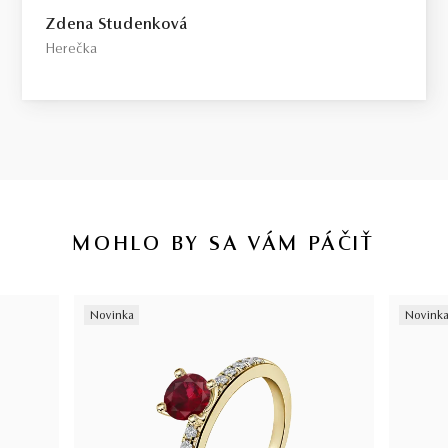
Select / náš tip
Zdena Studenková
Toto je kameň, ktorý odporúčame každému, kto požaduje vysokú
Herečka
kvalitu za férovú cenu. Jedná sa o diamant bez akýchkoľvek
viditeľných kompromisov, starostlivo vybraný priamo na diamantovej
burze v Antverpách. Čistota SI1, farba H, výbrus Excellent,
fluorescencia Medium.
Top / vysoká kvalita
Diamant spĺňajúci najprísnejšie kritériá krásy, farby a čistoty. Pre
tých, ktorí chcú to najlepšie, bez kompromisov.
MOHLO BY SA VÁM PÁČIŤ
Certifikácia diamantov
Všetky naše diamanty o hmotnosti 0,30ct a vyššej sú certifikované
Novinka
Novink
laboratóriom GIA, čo predstavuje základ pre objektívne a
medzinárodne uznávané porovnanie kvality diamantov. Všetky naše
šperky majú naviac certifikát vystavený jedinou znaleckou
organizáciou na Slovensku,
SGI.
V prípade kúpy diamantového
šperku radíme spozornieť, ak je certifikát, ktorý je k šperku dodaný,
vystavený priamo klenotníkom ktorý šperk predáva. Viac o