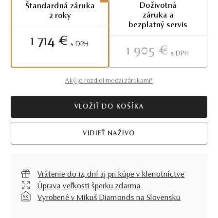
Doživotná
Štandardná záruka
záruka a
2 roky
bezplatný servis
1 714 €
S DPH
1 905 €
S DPH
Aký je rozdiel medzi zárukami?
VLOŽIŤ DO KOŠÍKA
VIDIEŤ NAŽIVO
Vrátenie do 14 dní aj pri kúpe v klenotníctve
Úprava veľkosti šperku zdarma
Vyrobené v Mikuš Diamonds na Slovensku