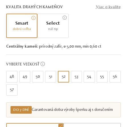
KVALITA DRAHÝCH KAMEŇOV
Viac o kvalite
Smart
Select
dobrá voľba
náš tip
Centrálny kameň:
prírodný zafír, ø 5,00 mm, min 0,60 ct
VYBERTE VEĽKOSŤ
48
49
50
51
52
53
54
55
56
57
Garantovaná doba výroby šperku aj s doručením
DO 7 DNÍ