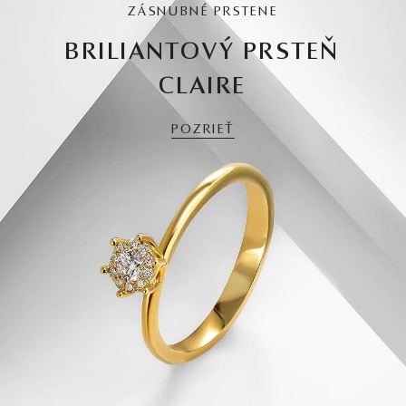
ZÁSNUBNÉ PRSTENE
BRILIANTOVÝ PRSTEŇ
CLAIRE
POZRIEŤ