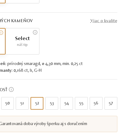
AHÝCH KAMEŇOV
Viac o kvalite
Select
náš tip
eň:
prírodný smaragd, ø 4,30 mm, min. 0,25 ct
manty:
0,168 ct, I1, G-H
KOSŤ
50
51
52
53
54
55
56
57
Garantovaná doba výroby šperku aj s doručením