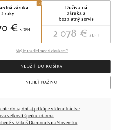
Doživotná
ardná záruka
záruka a
2 roky
bezplatný servis
70 €
S DPH
2 078 €
S DPH
Aký je rozdiel medzi zárukami?
VLOŽIŤ DO KOŠÍKA
VIDIEŤ NAŽIVO
enie do 14 dní aj pri kúpe v klenotníctve
ava veľkosti šperku zdarma
obené v Mikuš Diamonds na Slovensku