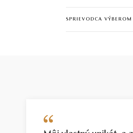
SPRIEVODCA VÝBEROM
Kvalita diamantu
je zložitá téma s množstvom parametrov
každý rozpočet. Za týmto rozdelením s
Basic / nízka kvalita
Budeme úprimní: tento stupeň ponúkam
parametre sú rovnaké ako pri stupni SM
výraznými viditeľnými nedostatkami. K
„schovať“. Z tohto dôvodu vždy odporúč
informácií sa dozviete aj
v našom vide
Smart / dobrá voľba
Na rozdiel od stupňa Basic predstavu
vyšší stupeň SELECT, no s veľmi jemný