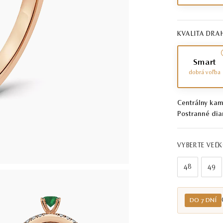
KVALITA DR
Smart
dobrá voľba
Centrálny kam
Postranné dia
VYBERTE VEĽ
48
49
DO 7 DNÍ