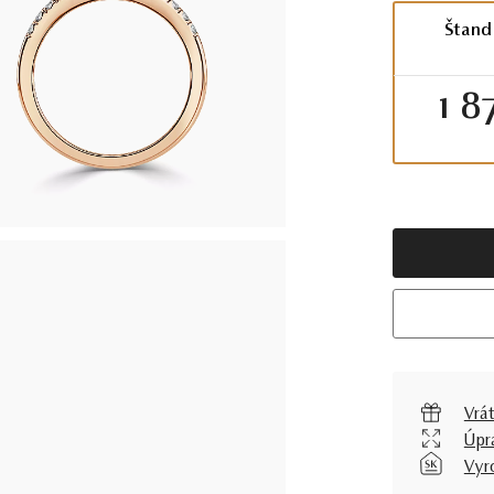
Štand
1 8
Vrát
Úpr
Vyr