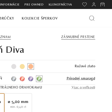
 INFORMÁCIE
PRE OWNED
KLENOTNÍCTVA
BRÚČKY
KOLEKCIE ŠPERKOV
ZOZNAM
ZÁSNUBNÉ PRSTENE
ň Diva
Ružové zlato
Ň
Prírodný smaragd
NTRÁLNEHO DRAHOKAMU
Viac o veľkosti
m
ø 5,00 mm
min. 0,40 ct