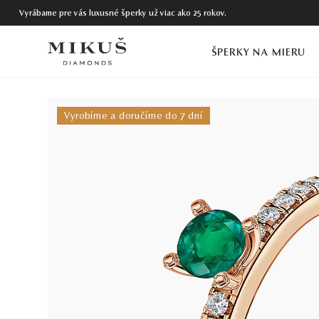
Vyrábame pre vás luxusné šperky už viac ako 25 rokov.
ŠPERKY NA MIERU
Vyrobíme a doručíme do 7 dní