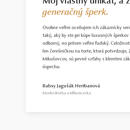
Môj vlastný unikát, a 
však tieto diamanty predstavujú spoľahl
generačný šperk.
Select / náš tip
Toto je kameň, ktorý odporúčame každ
Osobne veľmi oceňujem ich zákaznícky servis
starostlivo vybraný priamo na diamanto
taký, aký by ste pri kúpe luxusných šperkov 
odborný, no pritom veľmi ľudský. Celoživotn
Top / vysoká kvalita
Diamant spĺňajúci najprísnejšie kritériá
len čerešničkou na torte, ktorá potvrdzuje, 
Mikušovcov, sú pevné vzťahy s klientmi zá
Certifikácia diamantov
úspechu.
Všetky naše diamanty o hmotnosti 0,30
porovnanie kvality diamantov. Všetky 
diamantového šperku radíme spozornieť,
Babsy Jagušák Heribanová
diamantov sa dozviete aj v našich dvo
Moderátorka a influencerka