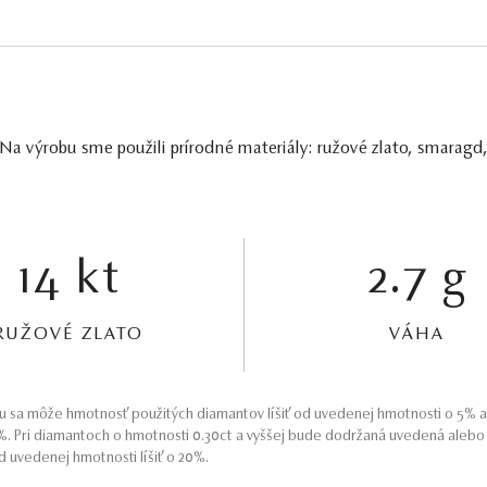
Na výrobu sme použili prírodné materiály: ružové zlato, smaragd
14 kt
2.7 g
RUŽOVÉ ZLATO
VÁHA
 sa môže hmotnosť použitých diamantov líšiť od uvedenej hmotnosti o 5% 
5%. Pri diamantoch o hmotnosti 0.30ct a vyššej bude dodržaná uvedená aleb
 uvedenej hmotnosti líšiť o 20%.