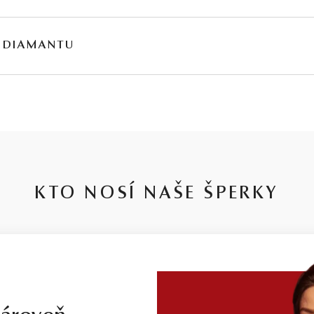
 DIAMANTU
, v ktorých je niekedy ťažké sa orientovať. Preto sme ju pre Vás zjednodušil
toja naše 30-ročné skúsenosti, členstvo na diamantovej burze a dlhoročná 
e len preto, že je častou ponukou u konkurencie. Kvalita diamantov je tu s
ART – čistota SI1, farba J, výbrus Excellent, fluorescencia Medium – ale viz
KTO NOSÍ NAŠE ŠPERKY
rátkym vysvetlením je, že jednotlivé stupne v parametroch diamantov sú pom
ame nespoliehať sa len na certifikát, ale radšej sa obrátiť na spoľahlivého 
u
.
je stupeň Smart veľmi dobrý pomer kvality a ceny. Kamene tohoto stupňa m
m, takmer neviditeľným farebným nádychom, ktorý v žltom či ružovom zlate viz