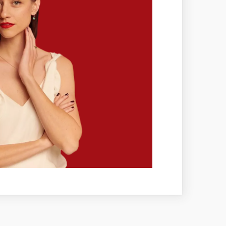
um.
kýchkoľvek viditeľných kompromisov,
a Medium.
objektívne a medzinárodne uznávané
 na Slovensku,
SGI.
V prípade kúpy
torý šperk predáva. Viac o certifikácii
Slovensku.