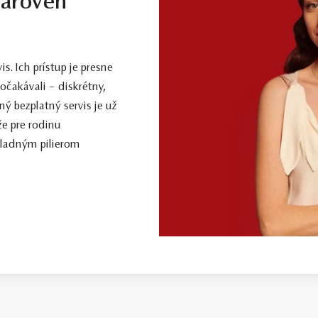
zároveň
ivú a dobrú voľbu. Čistota SI1, farba J, výbrus Excellent, fluorescencia Medi
ému, kto požaduje vysokú kvalitu za férovú cenu. Jedná sa o diamant bez a
. Ich prístup je presne
vej burze v Antverpách. Čistota SI1, farba H, výbrus Excellent, fluorescenci
očakávali – diskrétny,
ý bezplatný servis je už
 krásy, farby a čistoty. Pre tých, ktorí chcú to najlepšie, bez kompromisov.
že pre rodinu
kladným pilierom
ct a vyššej sú certifikované laboratóriom GIA, čo predstavuje základ pre 
naše šperky majú naviac certifikát vystavený jedinou znaleckou organizáciou
 ak je certifikát, ktorý je k šperku dodaný, vystavený priamo klenotníkom k
ch videách –
Ktorý certifikát diamantu je najlepší
a
Certifikácia diamantov na 