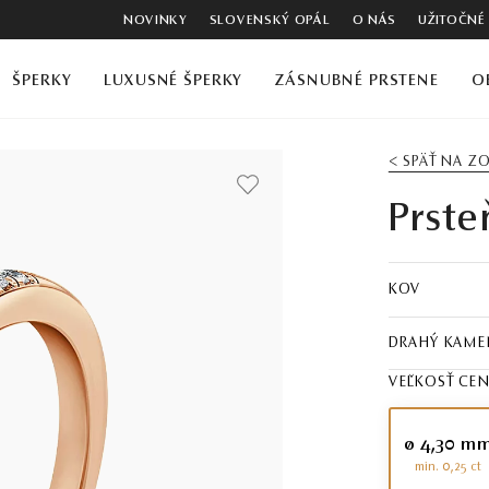
NOVINKY
SLOVENSKÝ OPÁL
O NÁS
UŽITOČNÉ
ŠPERKY
LUXUSNÉ ŠPERKY
ZÁSNUBNÉ PRSTENE
O
< SPÄŤ NA 
Prste
KOV
DRAHÝ KAME
VEĽKOSŤ CE
ø 4,30 m
min. 0,25 ct