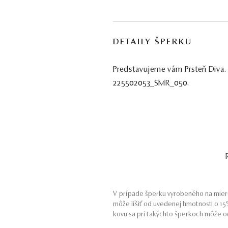
DETAILY ŠPERKU
Predstavujeme vám Prsteň Diva. 
225502053_SMR_050.
V prípade šperku vyrobeného na mieru
môže líšiť od uvedenej hmotnosti o 1
kovu sa pri takýchto šperkoch môže od