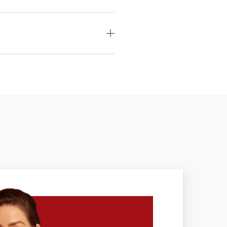
i do 4 kvalitatívnych stupňov pre
expertíza v hodnotení diamantov.
íce papierovo v poriadku – technické
uálne sú to kamene úplné odlišné, s
erne široké, preto sa dá do nich veľa
klenotníka s dobrými znalosťami. Viac
ajú takmer rovnaké parametre ako
uálne úplne zaniká. Aj v bielom zlate