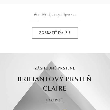
16
z
109
nájdených šperkov
ZOBRAZIŤ ĎALŠIE
ZÁSNUBNÉ PRSTENE
BRILIANTOVÝ PRSTEŇ
CLAIRE
POZRIEŤ