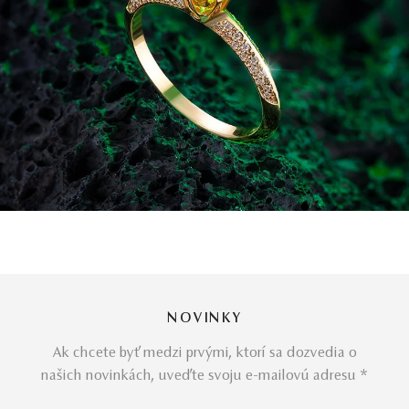
NOVINKY
Ak chcete byť medzi prvými, ktorí sa dozvedia o
našich novinkách, uveďte svoju e-mailovú adresu *