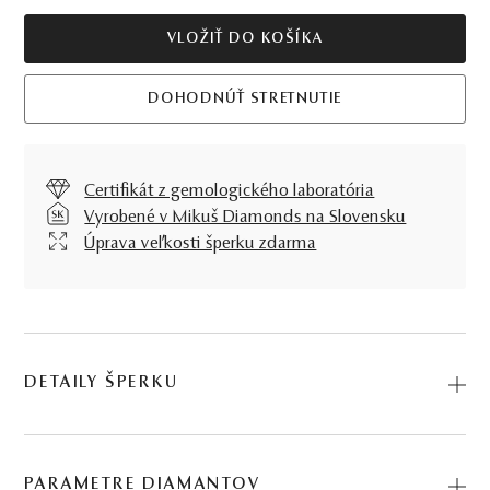
VLOŽIŤ DO KOŠÍKA
DOHODNÚŤ STRETNUTIE
Certifikát z gemologického laboratória
Vyrobené v Mikuš Diamonds na Slovensku
Úprava veľkosti šperku zdarma
DETAILY ŠPERKU
Prsteň Zaira sa veľmi rýchlo stane základom modernej
šperkovnice každej vnímavej ženy. Všetko na ňom je
PARAMETRE DIAMANTOV