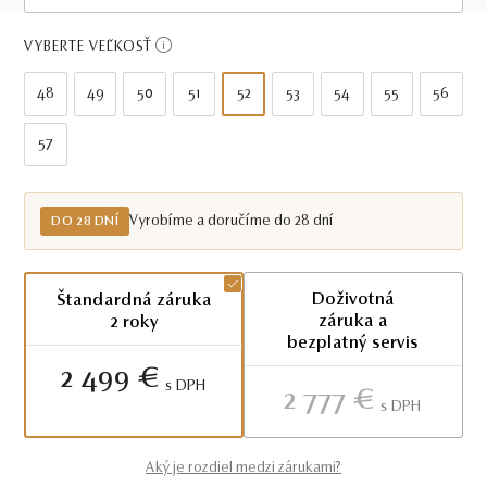
Do 28 dní
VYBERTE VEĽKOSŤ
48
49
50
51
52
53
54
55
56
57
Vyrobíme a doručíme do 28 dní
DO 28 DNÍ
Doživotná
Štandardná záruka
záruka a
2 roky
bezplatný servis
2 499 €
S DPH
2 777 €
S DPH
Aký je rozdiel medzi zárukami?