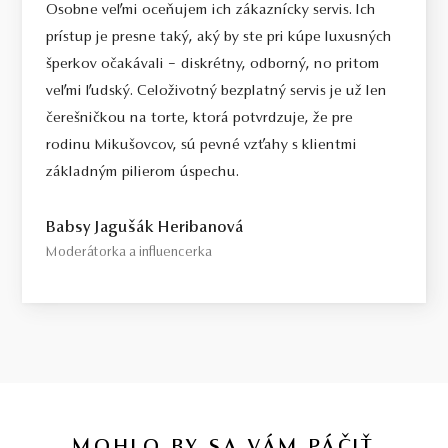
Osobne veľmi oceňujem ich zákaznícky servis. Ich
prístup je presne taký, aký by ste pri kúpe luxusných
šperkov očakávali – diskrétny, odborný, no pritom
veľmi ľudský. Celoživotný bezplatný servis je už len
čerešničkou na torte, ktorá potvrdzuje, že pre
rodinu Mikušovcov, sú pevné vzťahy s klientmi
základným pilierom úspechu.
Babsy Jagušák Heribanová
Moderátorka a influencerka