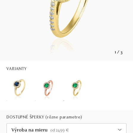
1
/
3
VARIANTY
DOSTUPNÉ ŠPERKY
(rôzne parametre)
Výroba na mieru
od 2499 €