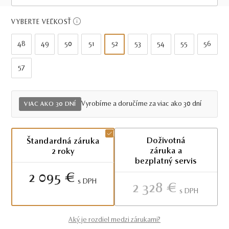
Viac ako 30 dní
VYBERTE VEĽKOSŤ
48
49
50
51
52
53
54
55
56
57
Vyrobíme a doručíme za viac ako 30 dní
VIAC AKO 30 DNÍ
Doživotná
Štandardná záruka
záruka a
2 roky
bezplatný servis
2 095 €
S DPH
2 328 €
S DPH
Aký je rozdiel medzi zárukami?