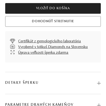
VLOŽIŤ DO KOŠÍKA
DOHODNÚŤ STRETNUTIE
Certifikát z gemologického laboratória
Vyrobené v Mikuš Diamonds na Slovensku
Úprava veľkosti šperku zdarma
DETAILY ŠPERKU
Prsteň Sunset, v prevedení žltého zlata a efektnej
záhnedy, dáva o svojej nositeľke jasnú správu, že ide o
PARAMETRE DRAHÝCH KAMEŇOV