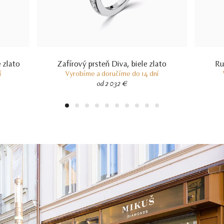
 zlato
Zafírový prsteň Diva, biele zlato
Ru
í
Vyrobíme a doručíme do 14 dní
od 2 032 €
1
2
3
4
5
6
7
8
9
10