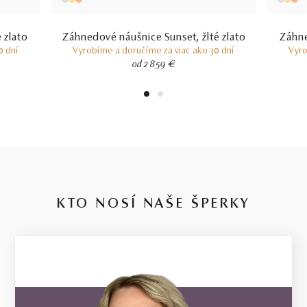
V prípade šperku vyrobeného na mieru sa môže hmotnosť
použitých drahých kameňov líšiť od uvedenej hmotnosti o 15%.
Hmotnosť drahého kovu sa pri takýchto šperkoch môže od
 zlato
Záhnedové náušnice Sunset, žlté zlato
Záhne
uvedenej hmotnosti líšiť o 20%.
0 dní
Vyrobíme a doručíme za viac ako 30 dní
Vyro
od 2 859 €
1
2
KTO NOSÍ NAŠE ŠPERKY