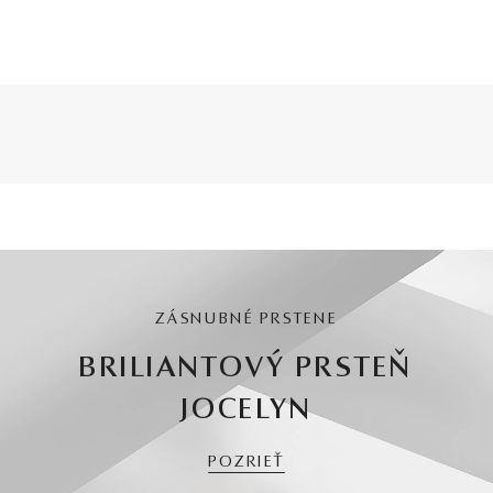
ZÁSNUBNÉ PRSTENE
BRILIANTOVÝ PRSTEŇ
JOCELYN
POZRIEŤ