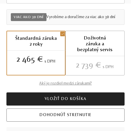
Viac ako 30 dní
Vyrobíme a doručíme za viac ako 30 dní
VIAC AKO 30 DNÍ
Doživotná
Štandardná záruka
záruka a
2 roky
bezplatný servis
2 465 €
S DPH
2 739 €
S DPH
Aký je rozdiel medzi zárukami?
VLOŽIŤ DO KOŠÍKA
DOHODNÚŤ STRETNUTIE