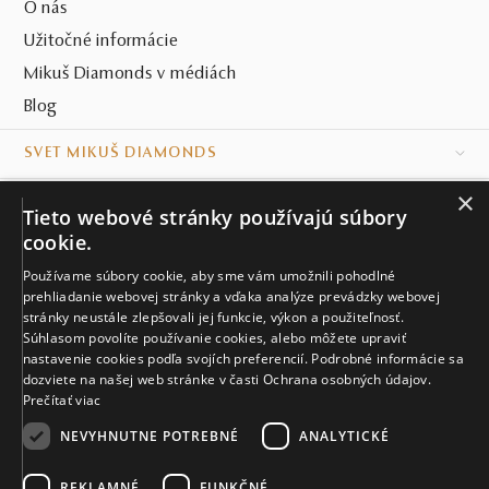
O nás
Užitočné informácie
Mikuš Diamonds v médiách
Blog
SVET MIKUŠ DIAMONDS
×
VŠETKO O NÁKUPE
Tieto webové stránky používajú súbory
cookie.
KONTAKT
Používame súbory cookie, aby sme vám umožnili pohodlné
Naše klenotníctva
prehliadanie webovej stránky a vďaka analýze prevádzky webovej
stránky neustále zlepšovali jej funkcie, výkon a použiteľnosť.
Súhlasom povolíte používanie cookies, alebo môžete upraviť
Sídlo spoločnosti
nastavenie cookies podľa svojích preferencií. Podrobné informácie sa
dozviete na našej web stránke v časti Ochrana osobných údajov.
Prečítať viac
NEVYHNUTNE POTREBNÉ
ANALYTICKÉ
REKLAMNÉ
FUNKČNÉ