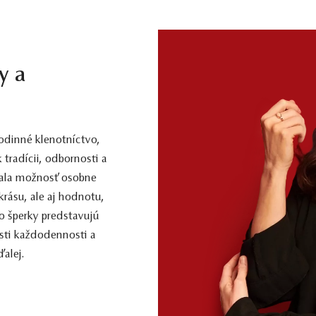
0,08 ct
Prírodný
jú obvykle podrobené akceptovaným úpravám – viac sa dozviete na
www.gemologia.sk
.
y a
dinné klenotníctvo,
 tradícii, odbornosti a
 mala možnosť osobne
 krásu, ale aj hodnotu,
o šperky predstavujú
sti každodennosti a
alej.