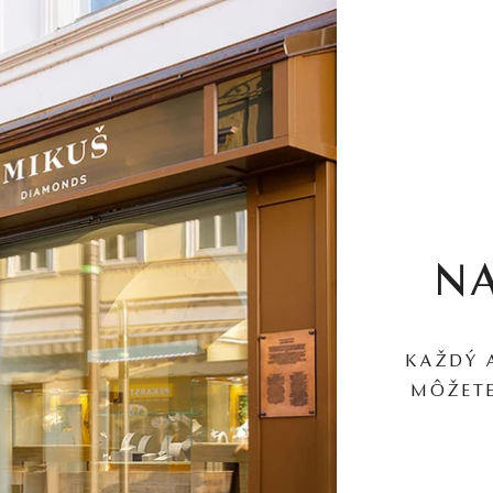
N
KAŽDÝ 
MÔŽETE