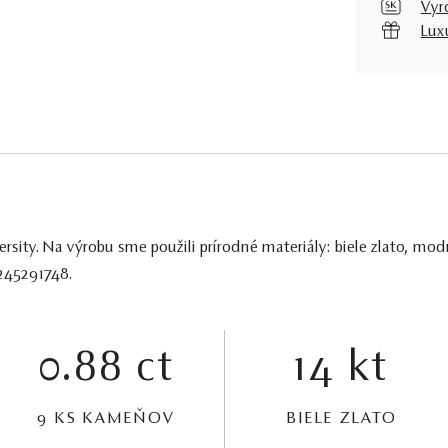
Vyr
Lux
sity. Na výrobu sme použili prírodné materiály: biele zlato, modrý
 245291748.
0.88 ct
14 kt
9 KS KAMEŇOV
BIELE ZLATO