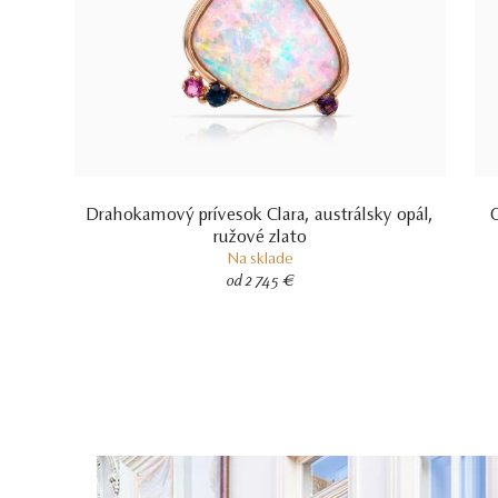
Drahokamový prívesok Clara, austrálsky opál,
O
ružové zlato
Na sklade
od 2 745 €