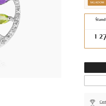
SKLADOM
Štand
1 2
Cer