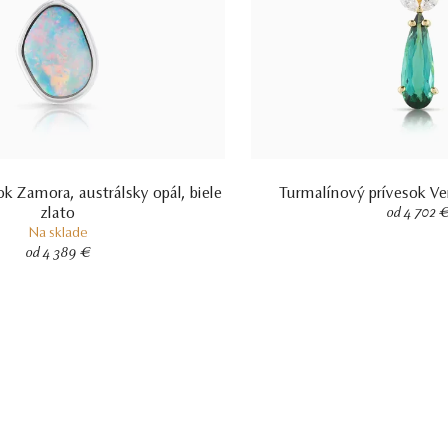
k Zamora, austrálsky opál, biele
Turmalínový prívesok Ver
zlato
od 4 702 
Na sklade
od 4 389 €