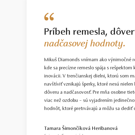
tsavorit
1
* Drahé kamene používané v klenotníctve býva
Príbeh remesla, dôver
nadčasovej hodnoty.
Mikuš Diamonds vnímam ako výnimočné ro
kde sa precízne remeslo spája s rešpektom k
inovácii. V trenčianskej dielni, ktorú som
navštíviť vznikajú šperky, ktoré nesú nielen
dôveru a nadčasovosť. Pre mňa osobne tiet
viac než ozdobu – sú vyjadrením jedinečno
hodnôt, ktoré pretrvávajú a môžu sa dediť ď
Tamara Šimončíková Heribanová