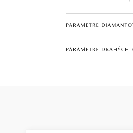
PARAMETRE DIAMANTO
BRÚS
POČET
PARAMETRE DRAHÝCH
briliant single cut
16
DRUH
POČET
H
modrý topás
*
2
citrín
*
2
granát
2
ametyst
*
1
peridot
1