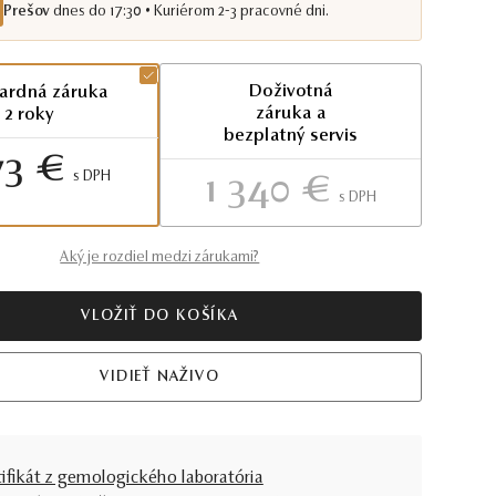
Prešov
dnes do 17:30 • Kuriérom 2-3 pracovné dni.
Doživotná
ardná záruka
záruka a
2 roky
bezplatný servis
73 €
S DPH
1 340 €
S DPH
Aký je rozdiel medzi zárukami?
VLOŽIŤ DO KOŠÍKA
VIDIEŤ NAŽIVO
tifikát z gemologického laboratória