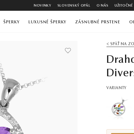
NOVINKY
SLOVENSKÝ OPÁL
O NÁS
UŽITOČNÉ
ŠPERKY
LUXUSNÉ ŠPERKY
ZÁSNUBNÉ PRSTENE
O
< SPÄŤ NA 
Drah
Diver
VARIANTY