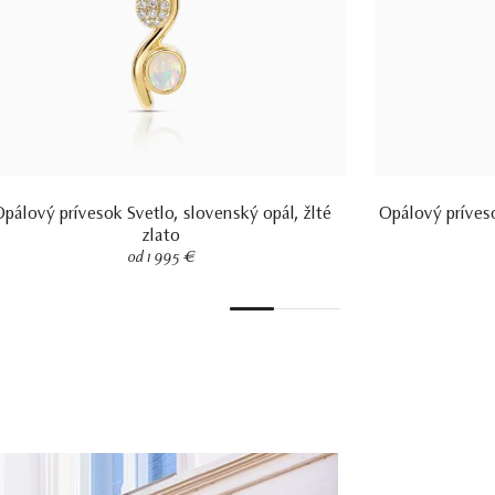
pálový prívesok Svetlo, slovenský opál, žlté
Opálový príveso
zlato
od 1 995 €
1
2
3
4
5
6
7