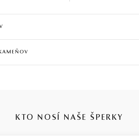
V
HMOTNOSŤ
ČISTOTA
FARBA
PÔV
 KAMEŇOV
∑ 0,06 ct
SI1 - I1
G - H
Prír
MOTNOSŤ
PÔVOD
∑ 0,2 ct
Prírodný
∑ 0,17 ct
Prírodný
∑ 0,22 ct
Prírodný
KTO NOSÍ NAŠE ŠPERKY
0,09 ct
Prírodný
0,12 ct
Prírodný