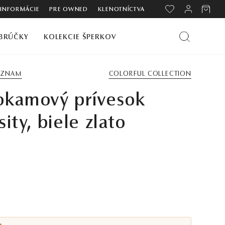
 INFORMÁCIE
PRE OWNED
KLENOTNÍCTVA
BRÚČKY
KOLEKCIE ŠPERKOV
ZOZNAM
COLORFUL COLLECTION
okamový prívesok
sity, biele zlato