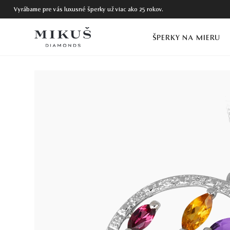
Vyrábame pre vás luxusné šperky už viac ako 25 rokov.
ŠPERKY NA MIERU