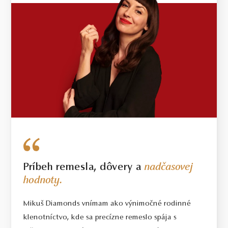
14 kt
RUŽOVÉ ZLATO
3.65 g
VÁHA
Príbeh remesla, dôvery a
nadčasovej
hodnoty.
Mikuš Diamonds vnímam ako výnimočné rodinné
klenotníctvo, kde sa precízne remeslo spája s