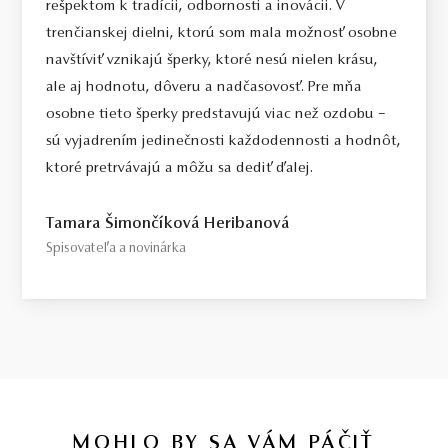
rešpektom k tradícii, odbornosti a inovácii. V
trenčianskej dielni, ktorú som mala možnosť osobne
navštíviť vznikajú šperky, ktoré nesú nielen krásu,
ale aj hodnotu, dôveru a nadčasovosť. Pre mňa
osobne tieto šperky predstavujú viac než ozdobu –
sú vyjadrením jedinečnosti každodennosti a hodnôt,
ktoré pretrvávajú a môžu sa dediť ďalej.
Tamara Šimončíková Heribanová
Spisovateľa a novinárka
MOHLO BY SA VÁM PÁČIŤ