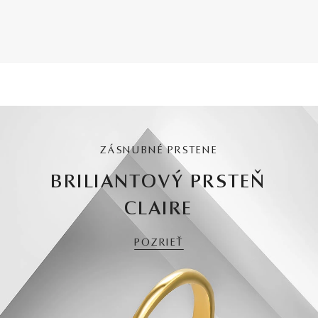
ZÁSNUBNÉ PRSTENE
BRILIANTOVÝ PRSTEŇ
CLAIRE
POZRIEŤ