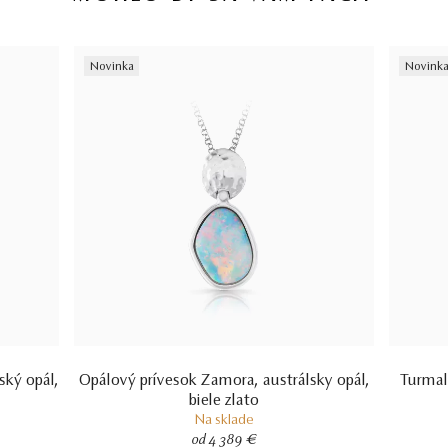
Novinka
Novink
ský opál,
Opálový prívesok Zamora, austrálsky opál,
Turmalí
biele zlato
Na sklade
od 4 389 €