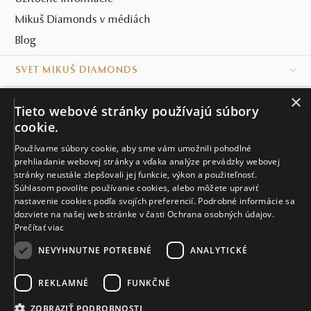
Mikuš Diamonds v médiách
Blog
SVET MIKUŠ DIAMONDS
×
VŠETKO O NÁKUPE
Tieto webové stránky používajú súbory
cookie.
KONTAKT
Používame súbory cookie, aby sme vám umožnili pohodlné
Naše klenotníctva
prehliadanie webovej stránky a vďaka analýze prevádzky webovej
stránky neustále zlepšovali jej funkcie, výkon a použiteľnosť.
Súhlasom povolíte používanie cookies, alebo môžete upraviť
Sídlo spoločnosti
nastavenie cookies podľa svojích preferencií. Podrobné informácie sa
dozviete na našej web stránke v časti Ochrana osobných údajov.
Prečítať viac
NEVYHNUTNE POTREBNÉ
ANALYTICKÉ
REKLAMNÉ
FUNKČNÉ
© MIKUŠ DIAMONDS, A.S. 2026. VŠETKY PRÁVA VYHRADENÉ.
Nastavenia cookies.
ZOBRAZIŤ PODROBNOSTI