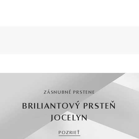
ZÁSNUBNÉ PRSTENE
BRILIANTOVÝ PRSTEŇ
JOCELYN
POZRIEŤ