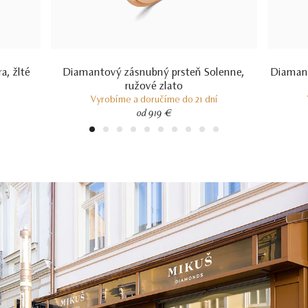
a, žlté
Diamantový zásnubný prsteň Solenne,
Diamant
ružové zlato
Vyrobíme a doručíme do 21 dní
od 919 €
1
2
3
4
5
6
7
8
9
10