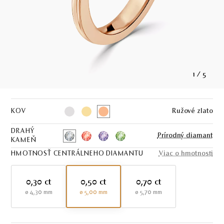
1
/
5
KOV
Ružové zlato
DRAHÝ
Prírodný diamant
KAMEŇ
HMOTNOSŤ CENTRÁLNEHO DIAMANTU
Viac o hmotnosti
0,30 ct
0,50 ct
0,70 ct
ø 4,30 mm
ø 5,00 mm
ø 5,70 mm