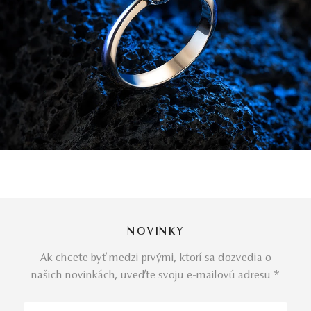
NOVINKY
Ak chcete byť medzi prvými, ktorí sa dozvedia o
našich novinkách, uveďte svoju e-mailovú adresu *