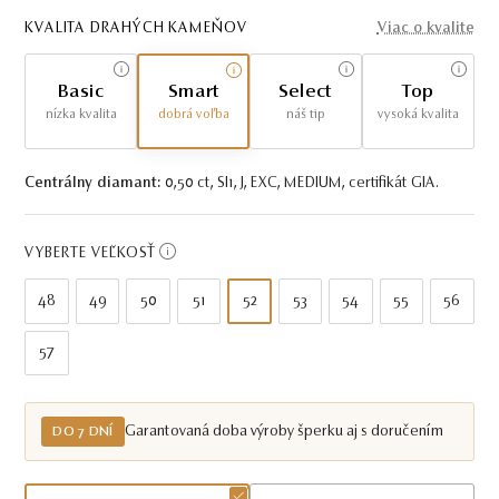
KVALITA DRAHÝCH KAMEŇOV
Viac o kvalite
Basic
Smart
Select
Top
nízka kvalita
dobrá voľba
náš tip
vysoká kvalita
Centrálny diamant:
0,50 ct, SI1, J, EXC, MEDIUM, certifikát GIA.
VYBERTE VEĽKOSŤ
48
49
50
51
52
53
54
55
56
57
Garantovaná doba výroby šperku aj s doručením
DO 7 DNÍ