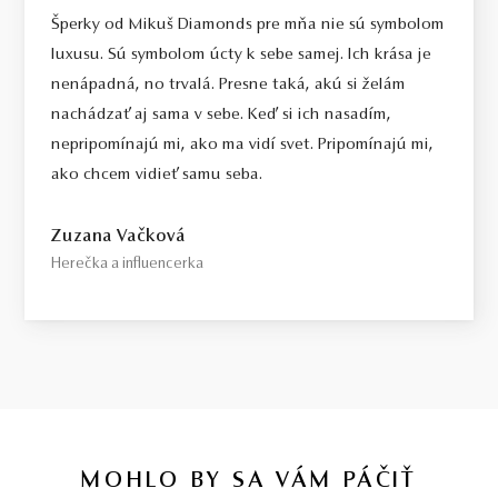
Select / náš tip
Šperky od Mikuš Diamonds pre mňa nie sú symbolom
Toto je kameň, ktorý odporúčame každému, kto požaduje vysokú
luxusu. Sú symbolom úcty k sebe samej. Ich krása je
kvalitu za férovú cenu. Jedná sa o diamant bez akýchkoľvek
nenápadná, no trvalá. Presne taká, akú si želám
viditeľných kompromisov, starostlivo vybraný priamo na diamantovej
nachádzať aj sama v sebe. Keď si ich nasadím,
burze v Antverpách. Čistota SI1, farba H, výbrus Excellent,
nepripomínajú mi, ako ma vidí svet. Pripomínajú mi,
fluorescencia Medium.
ako chcem vidieť samu seba.
Top / vysoká kvalita
Diamant spĺňajúci najprísnejšie kritériá krásy, farby a čistoty. Pre
Zuzana Vačková
tých, ktorí chcú to najlepšie, bez kompromisov.
Herečka a influencerka
Certifikácia diamantov
Všetky naše diamanty o hmotnosti 0,30ct a vyššej sú certifikované
laboratóriom GIA, čo predstavuje základ pre objektívne a
medzinárodne uznávané porovnanie kvality diamantov. Všetky naše
šperky majú naviac certifikát vystavený jedinou znaleckou
organizáciou na Slovensku,
SGI.
V prípade kúpy diamantového
šperku radíme spozornieť, ak je certifikát, ktorý je k šperku dodaný,
MOHLO BY SA VÁM PÁČIŤ
vystavený priamo klenotníkom ktorý šperk predáva. Viac o