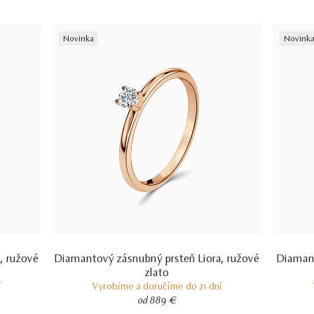
certifikácii diamantov sa dozviete aj v našich dvoch videách –
Ktorý
certifikát diamantu je najlepší
a
Certifikácia diamantov na Slovensku.
Novinka
Novink
, ružové
Diamantový zásnubný prsteň Liora, ružové
Diamant
zlato
í
Vyrobíme a doručíme do 21 dní
od 889 €