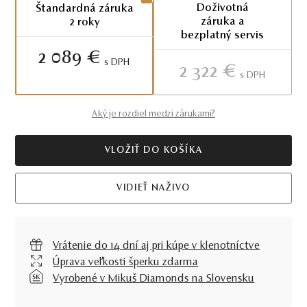
Doživotná
Štandardná záruka
záruka a
2 roky
bezplatný servis
2 089 €
S DPH
2 322 €
S DPH
Aký je rozdiel medzi zárukami?
VLOŽIŤ DO KOŠÍKA
VIDIEŤ NAŽIVO
Vrátenie do 14 dní aj pri kúpe v klenotníctve
Úprava veľkosti šperku zdarma
Vyrobené v Mikuš Diamonds na Slovensku