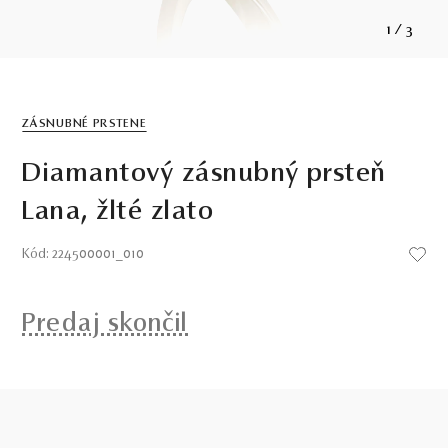
1
/
3
ZÁSNUBNÉ PRSTENE
Diamantový zásnubný prsteň
Lana, žlté zlato
Kód: 224500001_010
Predaj skončil