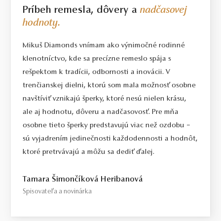
Príbeh remesla, dôvery a
nadčasovej
hodnoty.
Mikuš Diamonds vnímam ako výnimočné rodinné
klenotníctvo, kde sa precízne remeslo spája s
rešpektom k tradícii, odbornosti a inovácii. V
trenčianskej dielni, ktorú som mala možnosť osobne
navštíviť vznikajú šperky, ktoré nesú nielen krásu,
ale aj hodnotu, dôveru a nadčasovosť. Pre mňa
osobne tieto šperky predstavujú viac než ozdobu –
sú vyjadrením jedinečnosti každodennosti a hodnôt,
ktoré pretrvávajú a môžu sa dediť ďalej.
Tamara Šimončíková Heribanová
Spisovateľa a novinárka