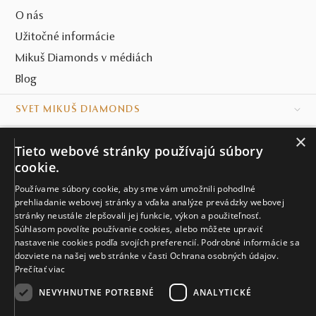
O nás
Užitočné informácie
Mikuš Diamonds v médiách
Blog
SVET MIKUŠ DIAMONDS
×
VŠETKO O NÁKUPE
Tieto webové stránky používajú súbory
cookie.
KONTAKT
Používame súbory cookie, aby sme vám umožnili pohodlné
Naše klenotníctva
prehliadanie webovej stránky a vďaka analýze prevádzky webovej
stránky neustále zlepšovali jej funkcie, výkon a použiteľnosť.
Súhlasom povolíte používanie cookies, alebo môžete upraviť
Sídlo spoločnosti
nastavenie cookies podľa svojích preferencií. Podrobné informácie sa
dozviete na našej web stránke v časti Ochrana osobných údajov.
Prečítať viac
NEVYHNUTNE POTREBNÉ
ANALYTICKÉ