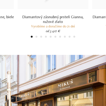
ne, biele
Diamantový zásnubný prsteň Gianna,
Diamant
ružové zlato
Vyrobíme a doručíme do 21 dní
od 3 410 €
1
2
3
4
5
6
7
8
9
10