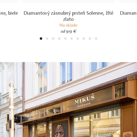
ne, biele
Diamantový zásnubný prsteň Solenne, žlté
Diamant
zlato
Na sklade
od 919 €
1
2
3
4
5
6
7
8
9
10