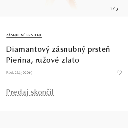
1
/
3
ZÁSNUBNÉ PRSTENE
Diamantový zásnubný prsteň
Pierina, ružové zlato
Kód: 224502019
Predaj skončil