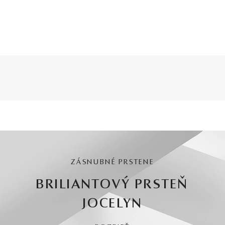
ZÁSNUBNÉ PRSTENE
BRILIANTOVÝ PRSTEŇ
JOCELYN