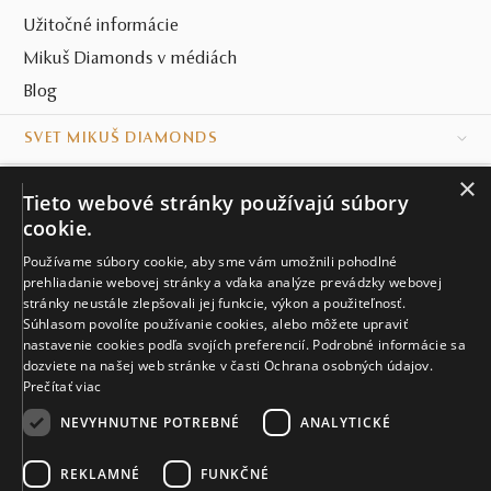
Užitočné informácie
Mikuš Diamonds v médiách
Blog
SVET MIKUŠ DIAMONDS
×
VŠETKO O NÁKUPE
Tieto webové stránky používajú súbory
cookie.
KONTAKT
Používame súbory cookie, aby sme vám umožnili pohodlné
Naše klenotníctva
prehliadanie webovej stránky a vďaka analýze prevádzky webovej
stránky neustále zlepšovali jej funkcie, výkon a použiteľnosť.
Súhlasom povolíte používanie cookies, alebo môžete upraviť
Sídlo spoločnosti
nastavenie cookies podľa svojích preferencií. Podrobné informácie sa
dozviete na našej web stránke v časti Ochrana osobných údajov.
Prečítať viac
NEVYHNUTNE POTREBNÉ
ANALYTICKÉ
REKLAMNÉ
FUNKČNÉ
© MIKUŠ DIAMONDS, A.S. 2026. VŠETKY PRÁVA VYHRADENÉ.