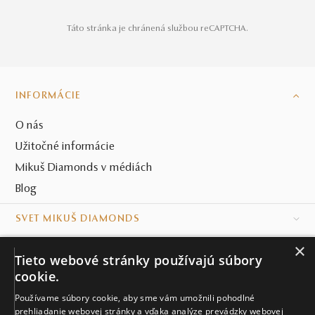
Táto stránka je chránená službou reCAPTCHA.
INFORMÁCIE
O nás
Užitočné informácie
Mikuš Diamonds v médiách
Blog
SVET MIKUŠ DIAMONDS
×
VŠETKO O NÁKUPE
Tieto webové stránky používajú súbory
cookie.
KONTAKT
Používame súbory cookie, aby sme vám umožnili pohodlné
Naše klenotníctva
prehliadanie webovej stránky a vďaka analýze prevádzky webovej