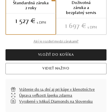
Doživotná
Štandardná záruka
záruka a
2 roky
bezplatný servis
1 527 €
S DPH
1 697 €
S DPH
Aký je rozdiel medzi zárukami?
VLOŽIŤ DO KOŠÍKA
VIDIEŤ NAŽIVO
Vrátenie do 14 dní aj pri kúpe v klenotníctve
Úprava veľkosti šperku zdarma
Vyrobené v Mikuš Diamonds na Slovensku