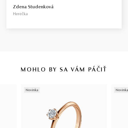
Select / náš tip
Zdena Studenková
Toto je kameň, ktorý odporúčame každému, kto požaduje vysokú
Herečka
kvalitu za férovú cenu. Jedná sa o diamant bez akýchkoľvek
viditeľných kompromisov, starostlivo vybraný priamo na diamantovej
burze v Antverpách. Čistota SI1, farba H, výbrus Excellent,
fluorescencia Medium.
Top / vysoká kvalita
Diamant spĺňajúci najprísnejšie kritériá krásy, farby a čistoty. Pre
tých, ktorí chcú to najlepšie, bez kompromisov.
MOHLO BY SA VÁM PÁČIŤ
Certifikácia diamantov
Všetky naše diamanty o hmotnosti 0,30ct a vyššej sú certifikované
Novinka
Novink
laboratóriom GIA, čo predstavuje základ pre objektívne a
medzinárodne uznávané porovnanie kvality diamantov. Všetky naše
šperky majú naviac certifikát vystavený jedinou znaleckou
organizáciou na Slovensku,
SGI.
V prípade kúpy diamantového
šperku radíme spozornieť, ak je certifikát, ktorý je k šperku dodaný,
vystavený priamo klenotníkom ktorý šperk predáva. Viac o