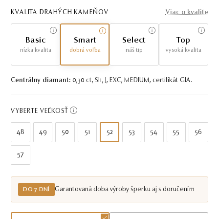
KVALITA DRAHÝCH KAMEŇOV
Viac o kvalite
Basic
Smart
Select
Top
nízka kvalita
dobrá voľba
náš tip
vysoká kvalita
Centrálny diamant:
0,30 ct, SI1, J, EXC, MEDIUM, certifikát GIA.
VYBERTE VEĽKOSŤ
48
49
50
51
52
53
54
55
56
57
Garantovaná doba výroby šperku aj s doručením
DO 7 DNÍ