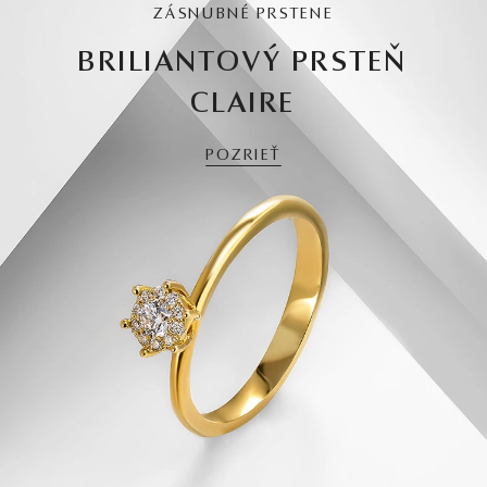
ZÁSNUBNÉ PRSTENE
BRILIANTOVÝ PRSTEŇ
CLAIRE
POZRIEŤ