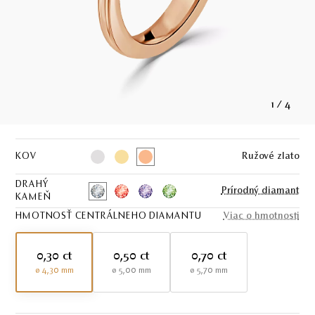
1
/
4
KOV
Ružové zlato
DRAHÝ
Prírodný diamant
KAMEŇ
HMOTNOSŤ CENTRÁLNEHO DIAMANTU
Viac o hmotnosti
0,30 ct
0,50 ct
0,70 ct
ø 4,30 mm
ø 5,00 mm
ø 5,70 mm