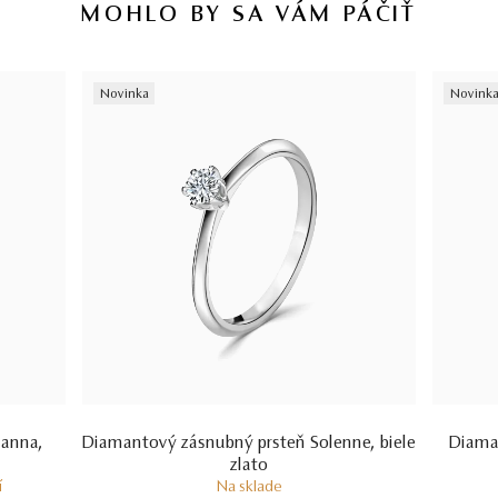
MOHLO BY SA VÁM PÁČIŤ
certifikácii diamantov sa dozviete aj v našich dvoch videách –
Ktorý
certifikát diamantu je najlepší
a
Certifikácia diamantov na Slovensku.
Novinka
Novink
ianna,
Diamantový zásnubný prsteň Solenne, biele
Diaman
zlato
í
Na sklade