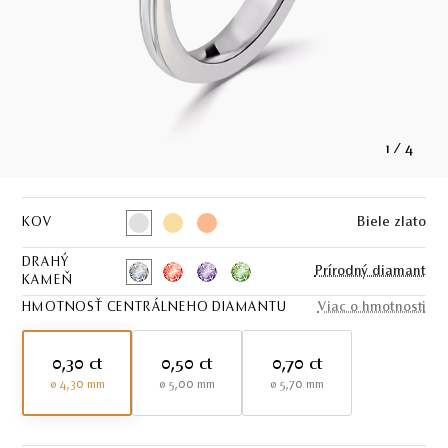
1
/
4
KOV
Biele zlato
DRAHÝ
Prírodný diamant
KAMEŇ
HMOTNOSŤ CENTRÁLNEHO DIAMANTU
Viac o hmotnosti
0,30 ct
0,50 ct
0,70 ct
ø 4,30 mm
ø 5,00 mm
ø 5,70 mm