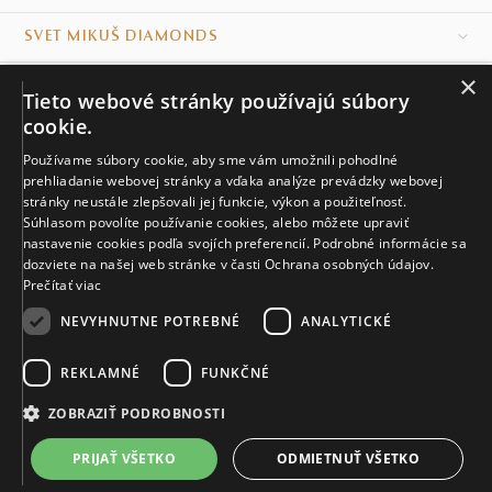
SVET MIKUŠ DIAMONDS
×
VŠETKO O NÁKUPE
Tieto webové stránky používajú súbory
cookie.
KONTAKT
Používame súbory cookie, aby sme vám umožnili pohodlné
Naše klenotníctva
prehliadanie webovej stránky a vďaka analýze prevádzky webovej
stránky neustále zlepšovali jej funkcie, výkon a použiteľnosť.
Súhlasom povolíte používanie cookies, alebo môžete upraviť
Sídlo spoločnosti
nastavenie cookies podľa svojích preferencií. Podrobné informácie sa
dozviete na našej web stránke v časti Ochrana osobných údajov.
Prečítať viac
NEVYHNUTNE POTREBNÉ
ANALYTICKÉ
REKLAMNÉ
FUNKČNÉ
© MIKUŠ DIAMONDS, A.S. 2026. VŠETKY PRÁVA VYHRADENÉ.
Nastavenia cookies.
ZOBRAZIŤ PODROBNOSTI
1 527 €
PRIJAŤ VŠETKO
ODMIETNUŤ VŠETKO
DO KOŠÍKA
Do 14 dní