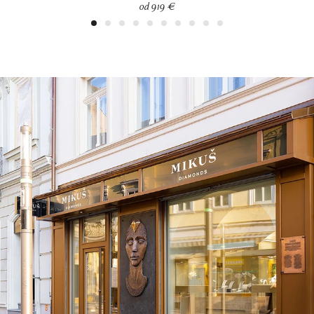
od 919 €
1
2
3
4
5
6
7
8
9
10