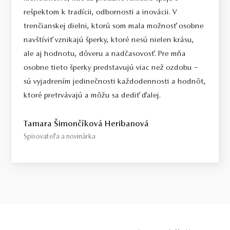
Select / náš tip
rešpektom k tradícii, odbornosti a inovácii. V
Toto je kameň, ktorý odporúčame každému, kto požaduje vysokú
trenčianskej dielni, ktorú som mala možnosť osobne
kvalitu za férovú cenu. Jedná sa o diamant bez akýchkoľvek
navštíviť vznikajú šperky, ktoré nesú nielen krásu,
viditeľných kompromisov, starostlivo vybraný priamo na diamantovej
ale aj hodnotu, dôveru a nadčasovosť. Pre mňa
burze v Antverpách. Čistota SI1, farba H, výbrus Excellent,
osobne tieto šperky predstavujú viac než ozdobu –
fluorescencia Medium.
sú vyjadrením jedinečnosti každodennosti a hodnôt,
Top / vysoká kvalita
ktoré pretrvávajú a môžu sa dediť ďalej.
Diamant spĺňajúci najprísnejšie kritériá krásy, farby a čistoty. Pre
tých, ktorí chcú to najlepšie, bez kompromisov.
Tamara Šimončíková Heribanová
Spisovateľa a novinárka
Certifikácia diamantov
Všetky naše diamanty o hmotnosti 0,30ct a vyššej sú certifikované
laboratóriom GIA, čo predstavuje základ pre objektívne a
medzinárodne uznávané porovnanie kvality diamantov. Všetky naše
šperky majú naviac certifikát vystavený jedinou znaleckou
organizáciou na Slovensku,
SGI.
V prípade kúpy diamantového
šperku radíme spozornieť, ak je certifikát, ktorý je k šperku dodaný,
vystavený priamo klenotníkom ktorý šperk predáva. Viac o