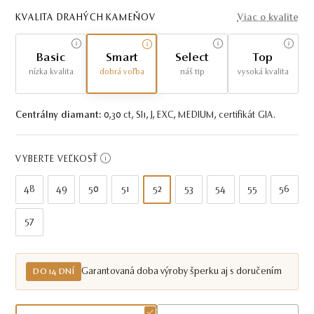
KVALITA DRAHÝCH KAMEŇOV
Viac o kvalite
Basic
Smart
Select
Top
nízka kvalita
dobrá voľba
náš tip
vysoká kvalita
Centrálny diamant:
0,30 ct, SI1, J, EXC, MEDIUM, certifikát GIA.
VYBERTE VEĽKOSŤ
48
49
50
51
52
53
54
55
56
57
Garantovaná doba výroby šperku aj s doručením
DO 14 DNÍ