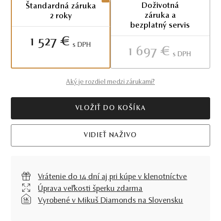
Doživotná
Štandardná záruka
záruka a
2 roky
bezplatný servis
1 527 €
S DPH
1 697 €
S DPH
Aký je rozdiel medzi zárukami?
VLOŽIŤ DO KOŠÍKA
VIDIEŤ NAŽIVO
Vrátenie do 14 dní aj pri kúpe v klenotníctve
Úprava veľkosti šperku zdarma
Vyrobené v Mikuš Diamonds na Slovensku