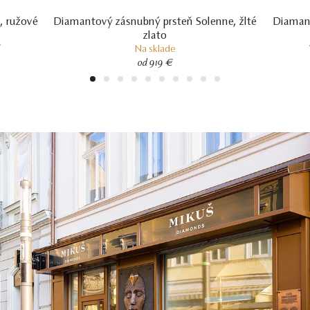
, ružové
Diamantový zásnubný prsteň Solenne, žlté
Diamant
zlato
í
Na sklade
od 919 €
1
2
3
4
5
6
7
8
9
10