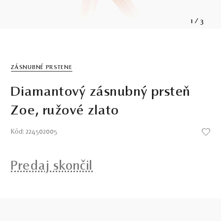
1
/
3
ZÁSNUBNÉ PRSTENE
Diamantový zásnubný prsteň
Zoe, ružové zlato
Kód: 224502005
Predaj skončil