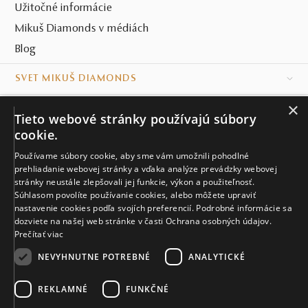
Užitočné informácie
Mikuš Diamonds v médiách
Blog
SVET MIKUŠ DIAMONDS
×
VŠETKO O NÁKUPE
Tieto webové stránky používajú súbory
cookie.
KONTAKT
Používame súbory cookie, aby sme vám umožnili pohodlné
Naše klenotníctva
prehliadanie webovej stránky a vďaka analýze prevádzky webovej
stránky neustále zlepšovali jej funkcie, výkon a použiteľnosť.
Súhlasom povolíte používanie cookies, alebo môžete upraviť
Sídlo spoločnosti
nastavenie cookies podľa svojích preferencií. Podrobné informácie sa
dozviete na našej web stránke v časti Ochrana osobných údajov.
Prečítať viac
NEVYHNUTNE POTREBNÉ
ANALYTICKÉ
REKLAMNÉ
FUNKČNÉ
© MIKUŠ DIAMONDS, A.S. 2026. VŠETKY PRÁVA VYHRADENÉ.
Nastavenia cookies.