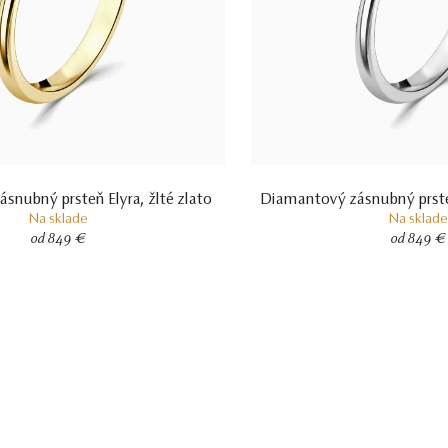
snubný prsteň Elyra, žlté zlato
Diamantový zásnubný prsteň
Na sklade
Na sklade
od 849 €
od 849 €