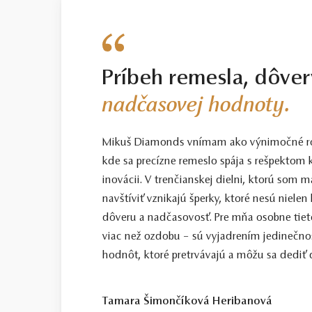
Príbeh remesla, dôver
nadčasovej hodnoty.
Mikuš Diamonds vnímam ako výnimočné ro
kde sa precízne remeslo spája s rešpektom k
inovácii. V trenčianskej dielni, ktorú som
navštíviť vznikajú šperky, ktoré nesú nielen
dôveru a nadčasovosť. Pre mňa osobne tiet
viac než ozdobu – sú vyjadrením jedinečno
hodnôt, ktoré pretrvávajú a môžu sa dediť ď
Tamara Šimončíková Heribanová