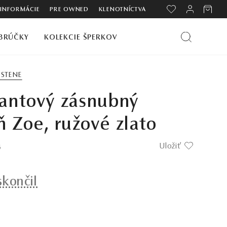
 INFORMÁCIE
PRE OWNED
KLENOTNÍCTVA
BRÚČKY
KOLEKCIE ŠPERKOV
RSTENE
antový zásnubný
ň Zoe, ružové zlato
Uložiť
5
skončil