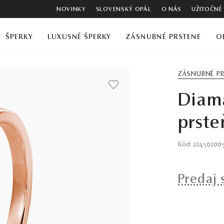
NOVINKY
SLOVENSKÝ OPÁL
O NÁS
UŽITOČNÉ
ŠPERKY
LUXUSNÉ ŠPERKY
ZÁSNUBNÉ PRSTENE
O
ZÁSNUBNÉ P
Diam
prste
Kód: 22450200
Predaj 