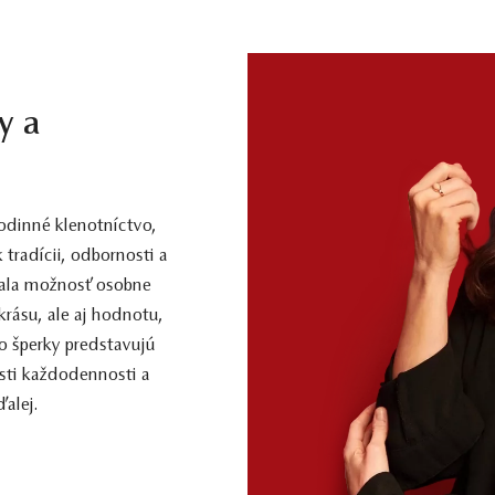
y a
dinné klenotníctvo,
 tradícii, odbornosti a
 mala možnosť osobne
 krásu, ale aj hodnotu,
o šperky predstavujú
sti každodennosti a
alej.