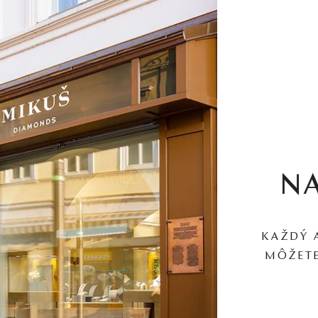
N
KAŽDÝ 
MÔŽETE