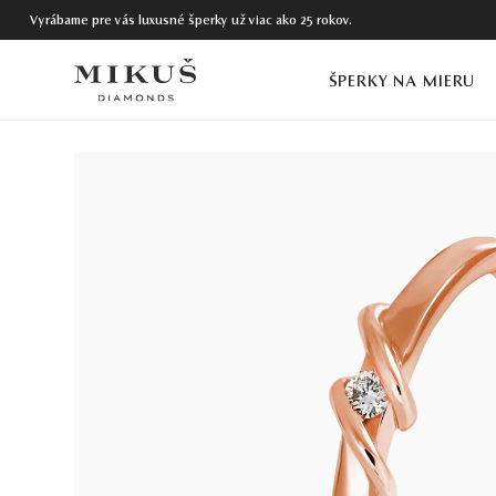
Vyrábame pre vás luxusné šperky už viac ako 25 rokov.
ŠPERKY NA MIERU