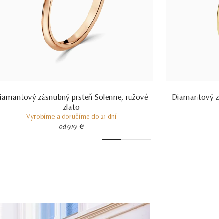
iamantový zásnubný prsteň Solenne, ružové
Diamantový zá
zlato
Vyrobíme a doručíme do 21 dní
od 919 €
1
2
3
4
5
6
7