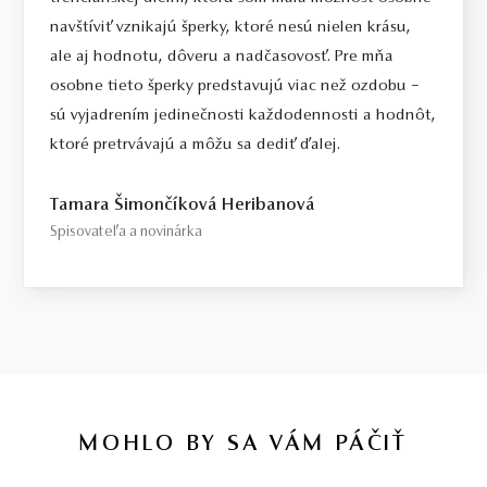
navštíviť vznikajú šperky, ktoré nesú nielen krásu,
ale aj hodnotu, dôveru a nadčasovosť. Pre mňa
osobne tieto šperky predstavujú viac než ozdobu –
sú vyjadrením jedinečnosti každodennosti a hodnôt,
ktoré pretrvávajú a môžu sa dediť ďalej.
Tamara Šimončíková Heribanová
Spisovateľa a novinárka
MOHLO BY SA VÁM PÁČIŤ