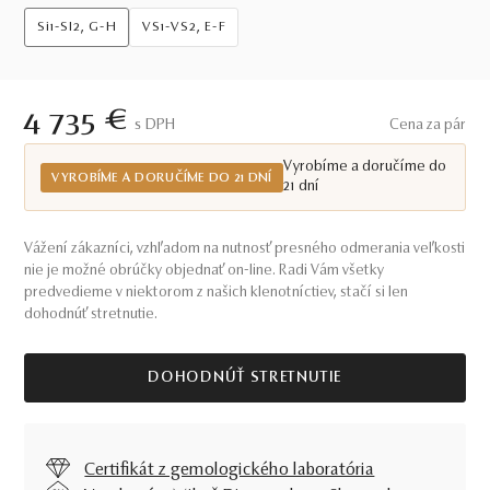
Si1-SI2, G-H
VS1-VS2, E-F
4 735 €
S DPH
Cena za pár
Vyrobíme a doručíme do
VYROBÍME A DORUČÍME DO 21 DNÍ
21 dní
Vážení zákazníci, vzhľadom na nutnosť presného odmerania veľkosti
nie je možné obrúčky objednať on-line. Radi Vám všetky
predvedieme v niektorom z našich klenotníctiev, stačí si len
dohodnúť stretnutie.
DOHODNÚŤ STRETNUTIE
Certifikát z gemologického laboratória