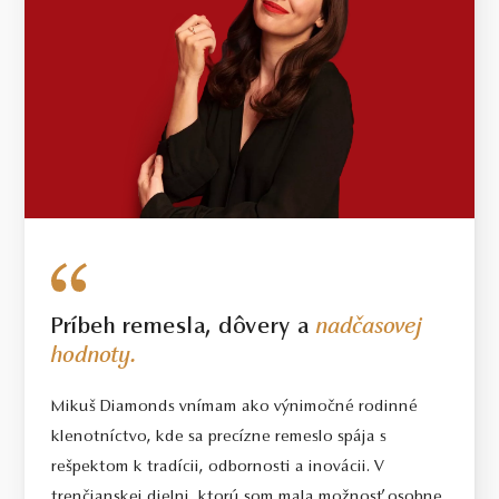
Príbeh remesla, dôvery a
nadčasovej
hodnoty.
Mikuš Diamonds vnímam ako výnimočné rodinné
klenotníctvo, kde sa precízne remeslo spája s
rešpektom k tradícii, odbornosti a inovácii. V
trenčianskej dielni, ktorú som mala možnosť osobne