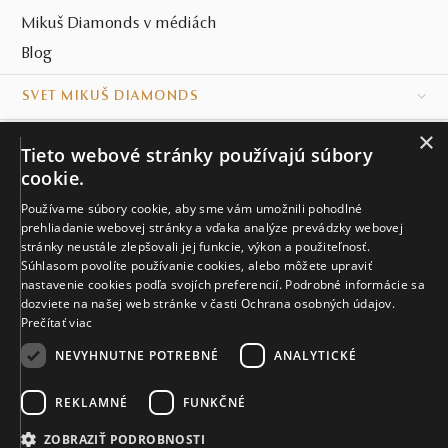
Mikuš Diamonds v médiách
Blog
SVET MIKUŠ DIAMONDS
×
VŠETKO O NÁKUPE
Tieto webové stránky používajú súbory
cookie.
KONTAKT
Používame súbory cookie, aby sme vám umožnili pohodlné
prehliadanie webovej stránky a vďaka analýze prevádzky webovej
Naše klenotníctva
stránky neustále zlepšovali jej funkcie, výkon a použiteľnosť.
Súhlasom povolíte používanie cookies, alebo môžete upraviť
Sídlo spoločnosti
nastavenie cookies podľa svojích preferencií. Podrobné informácie sa
dozviete na našej web stránke v časti Ochrana osobných údajov.
Prečítať viac
NEVYHNUTNE POTREBNÉ
ANALYTICKÉ
REKLAMNÉ
FUNKČNÉ
© MIKUŠ DIAMONDS, A.S. 2026. VŠETKY PRÁVA VYHRADENÉ.
Nastavenia cookies.
ZOBRAZIŤ PODROBNOSTI