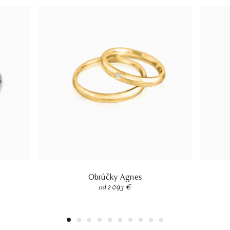
Obrúčky Agnes
od 2 093 €
1
2
3
4
5
6
7
8
9
10