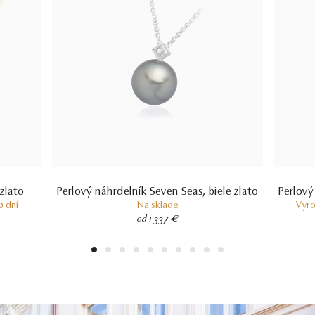
zlato
Perlový náhrdelník Seven Seas, biele zlato
Perlový
0 dní
Na sklade
Vyro
od 1 337 €
1
2
3
4
5
6
7
8
9
10