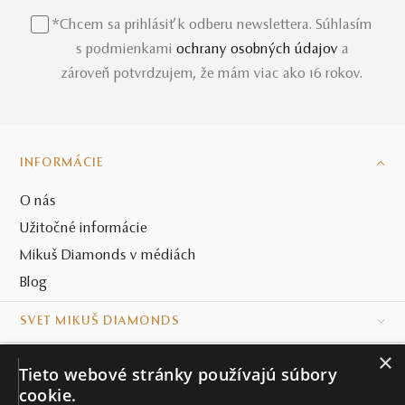
*Chcem sa prihlásiť k odberu newslettera. Súhlasím
s podmienkami
ochrany osobných údajov
a
zároveň potvrdzujem, že mám viac ako 16 rokov.
INFORMÁCIE
O nás
Užitočné informácie
Mikuš Diamonds v médiách
Blog
SVET MIKUŠ DIAMONDS
×
VŠETKO O NÁKUPE
Tieto webové stránky používajú súbory
cookie.
KONTAKT