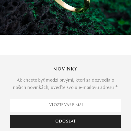
NOVINKY
Ak chcete byť medzi prvými, ktorí sa dozvedia o
našich novinkách, uveďte svoju e-mailovú adresu *