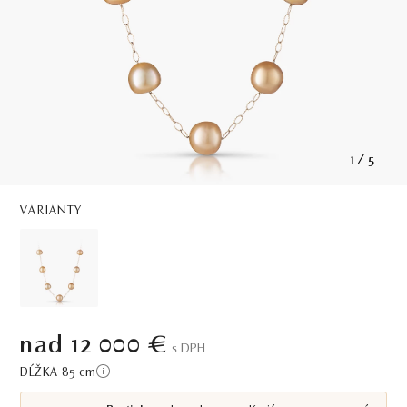
1
/
5
VARIANTY
nad 12 000 €
S DPH
DĹŽKA 85
cm