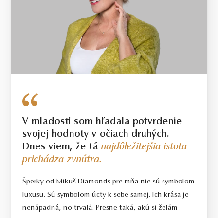
ŽLTÉ ZLATO
2.65 g
VÁHA
V mladosti som hľadala potvrdenie
svojej hodnoty v očiach druhých.
Dnes viem, že tá
najdôležitejšia istota
prichádza zvnútra.
Šperky od Mikuš Diamonds pre mňa nie sú symbolom
luxusu. Sú symbolom úcty k sebe samej. Ich krása je
nenápadná, no trvalá. Presne taká, akú si želám