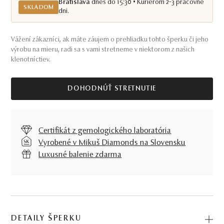
Bratislava
dnes do 15:30 • Kuriérom 2-3 pracovné
SKLADOM
dni.
Vážení zákazníci, ak máte záujem o prehliadku tohto šperku či jeho
výrobu na mieru, radi sa s vami stretneme v niektorom z našich
klenotníctiev.
DOHODNÚŤ STRETNUTIE
Certifikát z gemologického laboratória
Vyrobené v Mikuš Diamonds na Slovensku
Luxusné balenie zdarma
DETAILY ŠPERKU