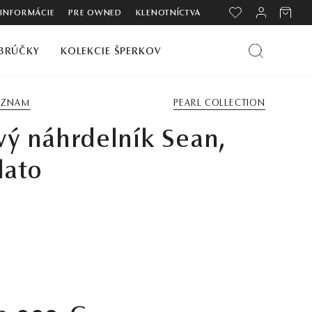
 INFORMÁCIE
PRE OWNED
KLENOTNÍCTVA
BRÚČKY
KOLEKCIE ŠPERKOV
ZOZNAM
PEARL COLLECTION
vý náhrdelník Sean,
lato