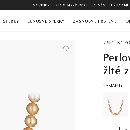
NOVINKY
SLOVENSKÝ OPÁL
O NÁS
UŽITOČNÉ
ŠPERKY
LUXUSNÉ ŠPERKY
ZÁSNUBNÉ PRSTENE
O
< SPÄŤ NA 
Perlo
žlté z
VARIANTY