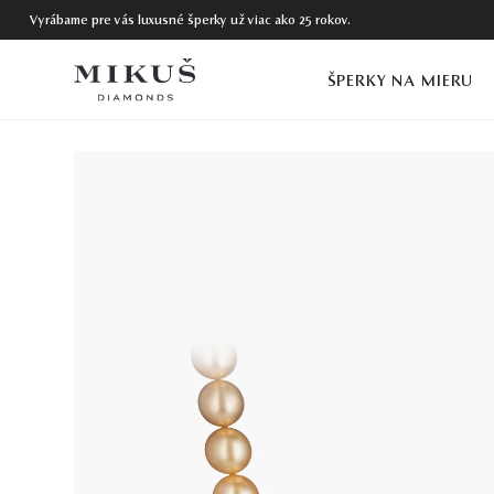
Vyrábame pre vás luxusné šperky už viac ako 25 rokov.
ŠPERKY NA MIERU