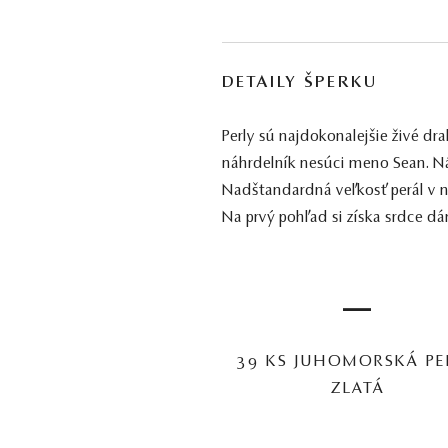
DETAILY ŠPERKU
Perly sú najdokonalejšie živé d
náhrdelník nesúci meno Sean. Ná
Nadštandardná veľkosť perál v n
Na prvý pohľad si získa srdce d
—
39 KS JUHOMORSKÁ PE
ZLATÁ