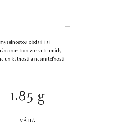
myselnosťou obdarili aj
eľným miestom vo svete módy.
c unikátnosti a nesmrteľnosti.
1.85 g
VÁHA