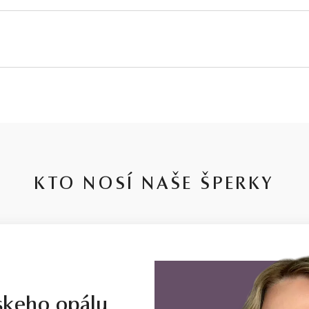
PRIEMER
POVRCH
10,0-13,5 mm
C
KTO NOSÍ NAŠE ŠPERKY
skeho opálu