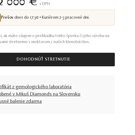
2 000 €
S DPH
Prešov
dnes do 17:30 • Kuriérom 2-3 pracovné dni.
i, ak máte záujem o prehliadku tohto šperku či jeho výrobu na
s vami stretneme v niektorom z našich klenotníctiev.
DOHODNÚŤ STRETNUTIE
tifikát z gemologického laboratória
obené v Mikuš Diamonds na Slovensku
usné balenie zdarma