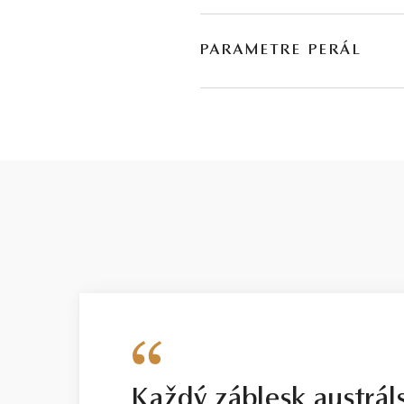
PARAMETRE PERÁL
DRUH
TYP
juhomorská perla
kultivovaná
zlatá
Každý záblesk austrál