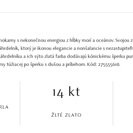
rahokamy s nekonečnou energiou z hĺbky morí a oceánov. Svojou z
hrdelník, ktorý je ikonou elegancie a nonšalancie s nezastupit
áhrdelníku a ich sýto zlatá farba dodávajú kónickému šperku pun
ámy túžiacej po šperku s dušou a príbehom. Kód: 275555610.
14 kt
RLA
ŽLTÉ ZLATO