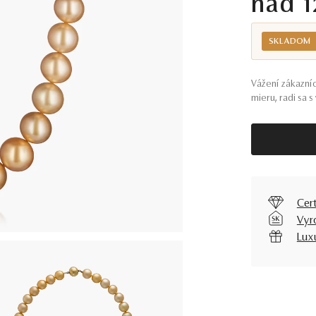
nad 1
SKLADOM
Vážení zákazníc
mieru, radi sa 
Cer
Vyr
Lux