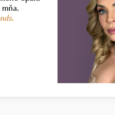
j mňa.
nds.