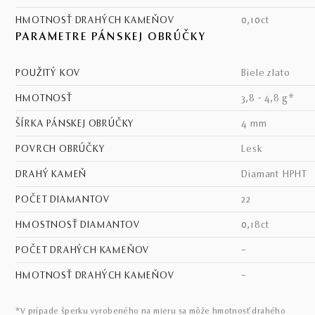
HMOTNOSŤ DRAHÝCH KAMEŇOV
0,10ct
PARAMETRE PÁNSKEJ OBRÚČKY
POUŽITÝ KOV
biele zlato
HMOTNOSŤ
3,8 - 4,8 g*
ŠÍRKA PÁNSKEJ OBRÚČKY
4 mm
POVRCH OBRÚČKY
lesk
DRAHÝ KAMEŇ
diamant HPHT
POČET DIAMANTOV
22
HMOSTNOSŤ DIAMANTOV
0,18ct
POČET DRAHÝCH KAMEŇOV
–
HMOTNOSŤ DRAHÝCH KAMEŇOV
–
*V prípade šperku vyrobeného na mieru sa môže hmotnosť drahého