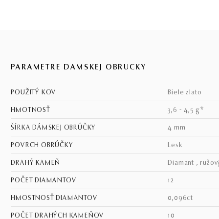
PARAMETRE DÁMSKEJ OBRÚČKY
POUŽITÝ KOV
biele zlato
HMOTNOSŤ
3,6 - 4,5 g*
ŠÍRKA DÁMSKEJ OBRÚČKY
4 mm
POVRCH OBRÚČKY
lesk
DRAHÝ KAMEŇ
diamant , ružov
POČET DIAMANTOV
12
HMOSTNOSŤ DIAMANTOV
0,096ct
POČET DRAHÝCH KAMEŇOV
10