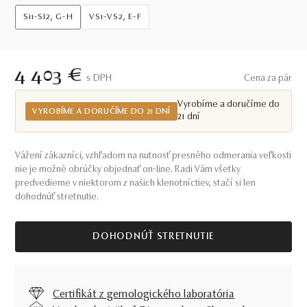
Si1-SI2, G-H
VS1-VS2, E-F
4 403 €
S DPH
Cena za pár
Vyrobíme a doručíme do
VYROBÍME A DORUČÍME DO 21 DNÍ
21 dní
Vážení zákazníci, vzhľadom na nutnosť presného odmerania veľkosti
nie je možné obrúčky objednať on-line. Radi Vám všetky
predvedieme v niektorom z našich klenotníctiev, stačí si len
dohodnúť stretnutie.
DOHODNÚŤ STRETNUTIE
Certifikát z gemologického laboratória