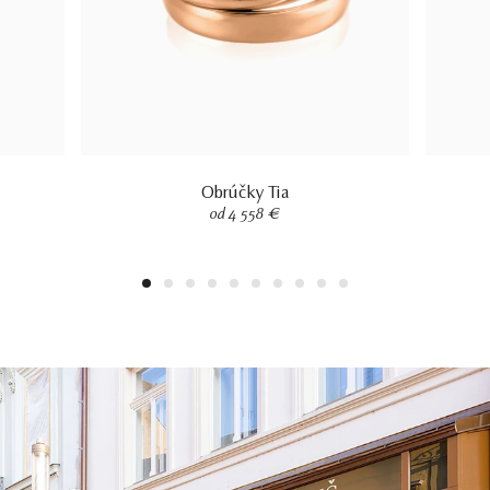
Obrúčky Tia
od 4 558 €
1
2
3
4
5
6
7
8
9
10