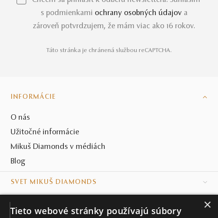
*Chcem sa prihlásiť k odberu newslettera. Súhlasím
s podmienkami
ochrany osobných údajov
a
zároveň potvrdzujem, že mám viac ako 16 rokov.
Táto stránka je chránená službou reCAPTCHA.
INFORMÁCIE
O nás
Užitočné informácie
Mikuš Diamonds v médiách
Blog
SVET MIKUŠ DIAMONDS
×
VŠETKO O NÁKUPE
Tieto webové stránky používajú súbory