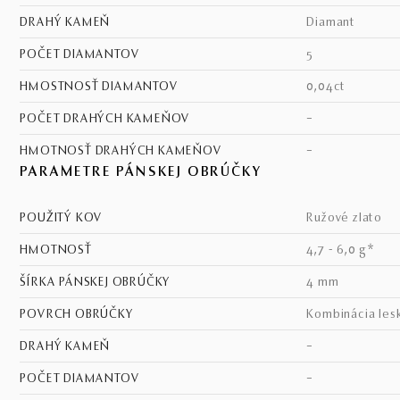
DRAHÝ KAMEŇ
diamant
POČET DIAMANTOV
5
HMOSTNOSŤ DIAMANTOV
0,04ct
POČET DRAHÝCH KAMEŇOV
–
HMOTNOSŤ DRAHÝCH KAMEŇOV
–
PARAMETRE PÁNSKEJ OBRÚČKY
POUŽITÝ KOV
ružové zlato
HMOTNOSŤ
4,7 - 6,0 g*
ŠÍRKA PÁNSKEJ OBRÚČKY
4 mm
POVRCH OBRÚČKY
kombinácia les
DRAHÝ KAMEŇ
–
POČET DIAMANTOV
–