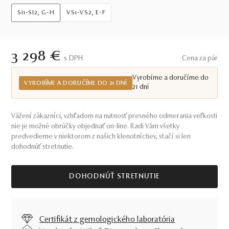
Si1-SI2, G-H
VS1-VS2, E-F
3 298 €
S DPH
Cena za pár
Vyrobíme a doručíme do
VYROBÍME A DORUČÍME DO 21 DNÍ
21 dní
Vážení zákazníci, vzhľadom na nutnosť presného odmerania veľkosti
nie je možné obrúčky objednať on-line. Radi Vám všetky
predvedieme v niektorom z našich klenotníctiev, stačí si len
dohodnúť stretnutie.
DOHODNÚŤ STRETNUTIE
Certifikát z gemologického laboratória