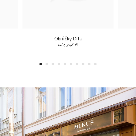
Obrúčky Dita
od 4 348 €
1
2
3
4
5
6
7
8
9
10