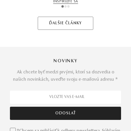
INŠPIRUJTE SA
1
2
3
ĎALŠIE ČLÁNKY
NOVINKY
Ak chcete byť medzi prvými, ktorí sa dozvedia o
našich novinkách, uveďte svoju e-mailovú adresu *