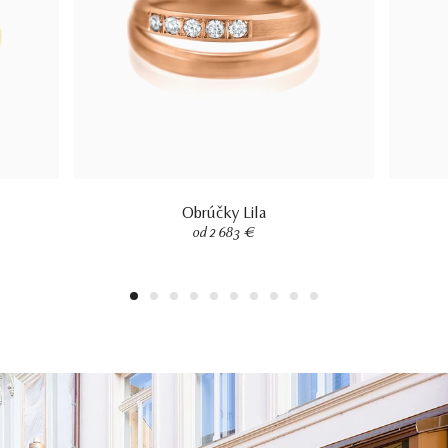
Obrúčky Lila
od 2 683 €
1
2
3
4
5
6
7
8
9
10