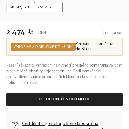
Si1-SI2, G-H
VS1-VS2, E-F
2 474 €
S DPH
Cena za pár
Vyrobíme a doručíme
VYROBÍME A DORUČÍME DO 28 DNÍ
do 28 dní
Vážení zákazníci, vzhľadom na nutnosť presného odmerania veľkosti
nie je možné obrúčky objednať on-line. Radi Vám všetky
predvedieme v niektorom z našich klenotníctiev, stačí si len
dohodnúť stretnutie.
DOHODNÚŤ STRETNUTIE
Certifikát z gemologického laboratória