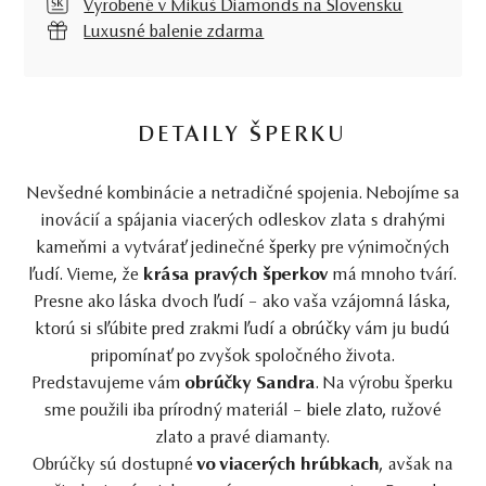
Vyrobené v Mikuš Diamonds na Slovensku
Luxusné balenie zdarma
DETAILY ŠPERKU
Nevšedné kombinácie a netradičné spojenia. Nebojíme sa
inovácií a spájania viacerých odleskov zlata s drahými
kameňmi a vytvárať jedinečné
šperky
pre výnimočných
ľudí. Vieme, že
krása pravých šperkov
má mnoho tvárí.
Presne ako láska dvoch ľudí – ako vaša vzájomná láska,
ktorú si sľúbite pred zrakmi ľudí a
obrúčky
vám ju budú
pripomínať po zvyšok spoločného života.
Predstavujeme vám
obrúčky Sandra
. Na výrobu šperku
sme použili iba prírodný materiál –
biele zlato
, ružové
zlato a pravé diamanty.
Obrúčky sú dostupné
vo viacerých hrúbkach
, avšak na