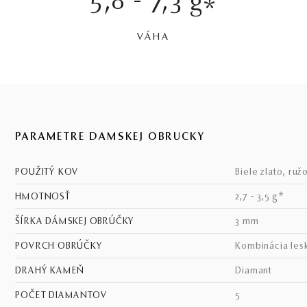
5,8 - 7,3 g
*
VÁHA
PARAMETRE DÁMSKEJ OBRÚČKY
POUŽITÝ KOV
biele zlato, ruž
HMOTNOSŤ
2,7 - 3,5 g*
ŠÍRKA DÁMSKEJ OBRÚČKY
3 mm
POVRCH OBRÚČKY
kombinácia les
DRAHÝ KAMEŇ
diamant
POČET DIAMANTOV
5