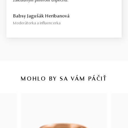
základným pilierom úspechu.
Babsy Jagušák Heribanová
Moderátorka a influencerka
MOHLO BY SA VÁM PÁČIŤ