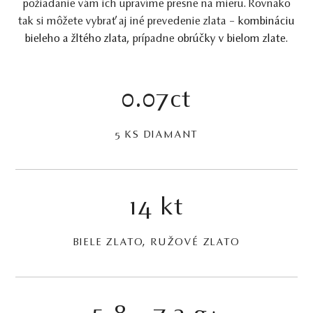
požiadanie vám ich upravíme presne na mieru. Rovnako
tak si môžete vybrať aj iné prevedenie zlata –
kombináciu
bieleho a žltého zlata
, prípadne
obrúčky v bielom zlate
.
0.07ct
5 KS DIAMANT
14 kt
BIELE ZLATO, RUŽOVÉ ZLATO