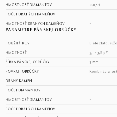
HMOSTNOSŤ DIAMANTOV
0,07ct
POČET DRAHÝCH KAMEŇOV
–
HMOTNOSŤ DRAHÝCH KAMEŇOV
–
PARAMETRE PÁNSKEJ OBRÚČKY
POUŽITÝ KOV
biele zlato, ruž
HMOTNOSŤ
3,1 - 3,8 g*
ŠÍRKA PÁNSKEJ OBRÚČKY
3 mm
POVRCH OBRÚČKY
kombinácia les
DRAHÝ KAMEŇ
–
POČET DIAMANTOV
–
HMOSTNOSŤ DIAMANTOV
–
POČET DRAHÝCH KAMEŇOV
–