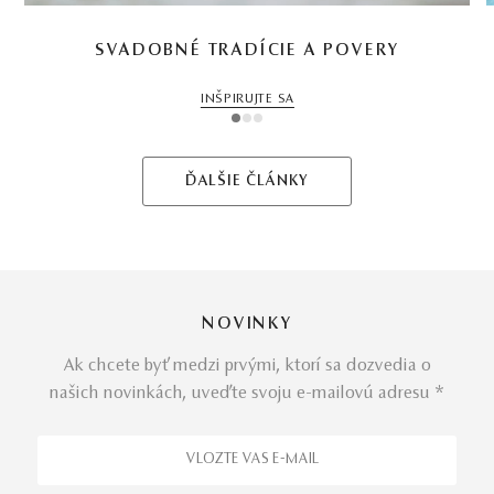
SVADOBNÉ TRADÍCIE A POVERY
INŠPIRUJTE SA
1
2
3
ĎALŠIE ČLÁNKY
NOVINKY
Ak chcete byť medzi prvými, ktorí sa dozvedia o
našich novinkách, uveďte svoju e-mailovú adresu *