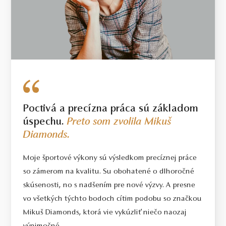
Poctivá a precízna práca sú základom
úspechu.
Preto som zvolila Mikuš
Diamonds.
Moje športové výkony sú výsledkom precíznej práce
so zámerom na kvalitu. Su obohatené o dlhoročné
skúsenosti, no s nadšením pre nové výzvy. A presne
vo všetkých týchto bodoch cítim podobu so značkou
Mikuš Diamonds, ktorá vie vykúzliť niečo naozaj