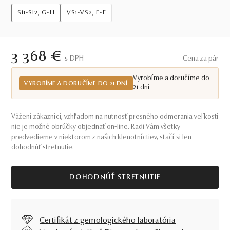
Si1-SI2, G-H
VS1-VS2, E-F
3 368 €
S DPH
Cena za pár
Vyrobíme a doručíme do
VYROBÍME A DORUČÍME DO 21 DNÍ
21 dní
Vážení zákazníci, vzhľadom na nutnosť presného odmerania veľkosti
nie je možné obrúčky objednať on-line. Radi Vám všetky
predvedieme v niektorom z našich klenotníctiev, stačí si len
dohodnúť stretnutie.
DOHODNÚŤ STRETNUTIE
Certifikát z gemologického laboratória