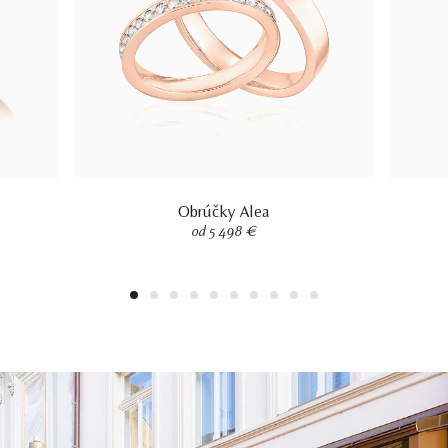
Obrúčky Alea
od 5 498 €
1
2
3
4
5
6
7
8
9
10