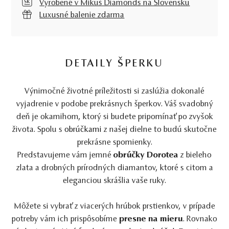
Vyrobené v Mikuš Diamonds na Slovensku
Luxusné balenie zdarma
DETAILY ŠPERKU
Výnimočné životné príležitosti si zaslúžia dokonalé
vyjadrenie v podobe prekrásnych šperkov. Váš svadobný
deň je okamihom, ktorý si budete pripomínať po zvyšok
života. Spolu s
obrúčkami
z našej dielne to budú skutočne
prekrásne spomienky.
Predstavujeme vám jemné
obrúčky Dorotea
z bieleho
zlata a drobných prírodných diamantov, ktoré s citom a
eleganciou skrášlia vaše ruky.
Môžete si vybrať z viacerých hrúbok prstienkov, v prípade
potreby vám ich prispôsobíme
presne na mieru
. Rovnako