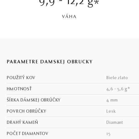
9,9 - 12,2 g
*
VÁHA
PARAMETRE DÁMSKEJ OBRÚČKY
POUŽITÝ KOV
biele zlato
HMOTNOSŤ
4,6 - 5,6 g*
ŠÍRKA DÁMSKEJ OBRÚČKY
4 mm
POVRCH OBRÚČKY
lesk
DRAHÝ KAMEŇ
diamant
POČET DIAMANTOV
15