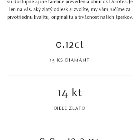
sú dostupné aj iné farebné
prevedenia obrúčok
Dorotea. Je
len na vás, aký zlatý odlesk si zvolíte, my vám ručíme za
prvotriednu kvalitu, originalitu a trvácnosť našich
šperkov
.
0.12ct
15 KS DIAMANT
14 kt
BIELE ZLATO