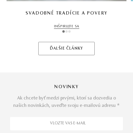
SVADOBNÉ TRADÍCIE A POVERY
INŠPIRUJTE SA
1
2
3
ĎALŠIE ČLÁNKY
NOVINKY
Ak chcete byť medzi prvými, ktorí sa dozvedia o
našich novinkách, uveďte svoju e-mailovú adresu *