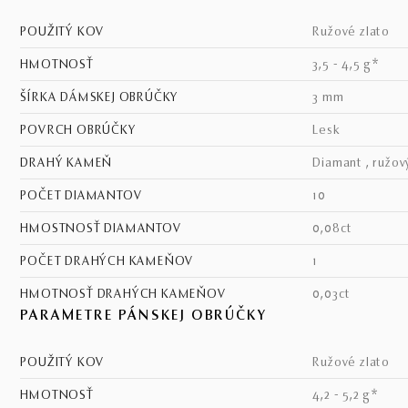
POUŽITÝ KOV
ružové zlato
HMOTNOSŤ
3,5 - 4,5 g*
ŠÍRKA DÁMSKEJ OBRÚČKY
3 mm
POVRCH OBRÚČKY
lesk
DRAHÝ KAMEŇ
diamant , ružov
POČET DIAMANTOV
10
HMOSTNOSŤ DIAMANTOV
0,08ct
POČET DRAHÝCH KAMEŇOV
1
HMOTNOSŤ DRAHÝCH KAMEŇOV
0,03ct
PARAMETRE PÁNSKEJ OBRÚČKY
POUŽITÝ KOV
ružové zlato
HMOTNOSŤ
4,2 - 5,2 g*