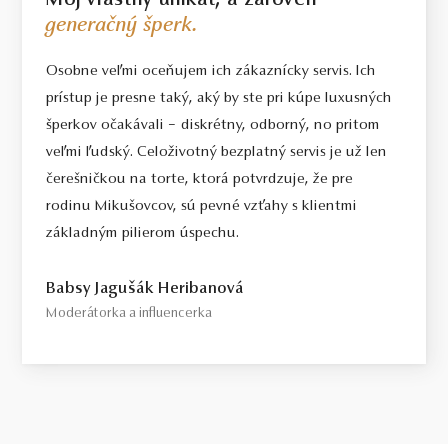
Môj vlastný unikát, a zároveň
generačný šperk.
Osobne veľmi oceňujem ich zákaznícky servis. Ich
prístup je presne taký, aký by ste pri kúpe luxusných
šperkov očakávali – diskrétny, odborný, no pritom
veľmi ľudský. Celoživotný bezplatný servis je už len
čerešničkou na torte, ktorá potvrdzuje, že pre
rodinu Mikušovcov, sú pevné vzťahy s klientmi
základným pilierom úspechu.
Babsy Jagušák Heribanová
Moderátorka a influencerka