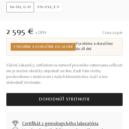
Si1-SI2, G-H
VS1-VS2, E-F
2 595 €
S DPH
Cena za pár
Vyrobíme a doručíme
VYROBÍME A DORUČÍME DO 28 DNÍ
do 28 dní
Vážení zákazníci, vzhľadom na nutnosť presného odmerania veľkosti
nie je možné obrúčky objednať on-line. Radi Vám všetky
predvedieme v niektorom z našich klenotníctiev, stačí si len
dohodnúť stretnutie.
DOHODNÚŤ STRETNUTIE
Certifikát z gemologického laboratória