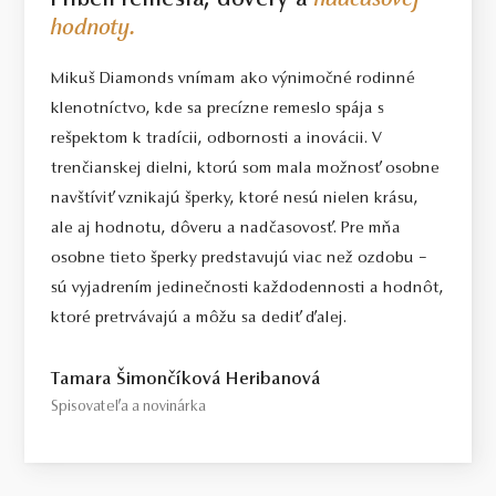
Príbeh remesla, dôvery a
nadčasovej
hodnoty.
Mikuš Diamonds vnímam ako výnimočné rodinné
klenotníctvo, kde sa precízne remeslo spája s
rešpektom k tradícii, odbornosti a inovácii. V
trenčianskej dielni, ktorú som mala možnosť osobne
navštíviť vznikajú šperky, ktoré nesú nielen krásu,
ale aj hodnotu, dôveru a nadčasovosť. Pre mňa
osobne tieto šperky predstavujú viac než ozdobu –
sú vyjadrením jedinečnosti každodennosti a hodnôt,
ktoré pretrvávajú a môžu sa dediť ďalej.
Tamara Šimončíková Heribanová
Spisovateľa a novinárka