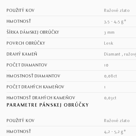
POUŽITÝ KOV
ružové zlato
HMOTNOSŤ
3,5 - 4,5 g*
ŠÍRKA DÁMSKEJ OBRÚČKY
3 mm
POVRCH OBRÚČKY
lesk
DRAHÝ KAMEŇ
diamant , ružov
POČET DIAMANTOV
10
HMOSTNOSŤ DIAMANTOV
0,08ct
POČET DRAHÝCH KAMEŇOV
1
HMOTNOSŤ DRAHÝCH KAMEŇOV
0,03ct
PARAMETRE PÁNSKEJ OBRÚČKY
POUŽITÝ KOV
ružové zlato
HMOTNOSŤ
4,2 - 5,2 g*