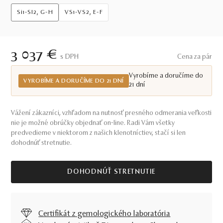
Si1-SI2, G-H
VS1-VS2, E-F
3 037 €
S DPH
Cena za pár
Vyrobíme a doručíme do
VYROBÍME A DORUČÍME DO 21 DNÍ
21 dní
Vážení zákazníci, vzhľadom na nutnosť presného odmerania veľkosti
nie je možné obrúčky objednať on-line. Radi Vám všetky
predvedieme v niektorom z našich klenotníctiev, stačí si len
dohodnúť stretnutie.
DOHODNÚŤ STRETNUTIE
Certifikát z gemologického laboratória