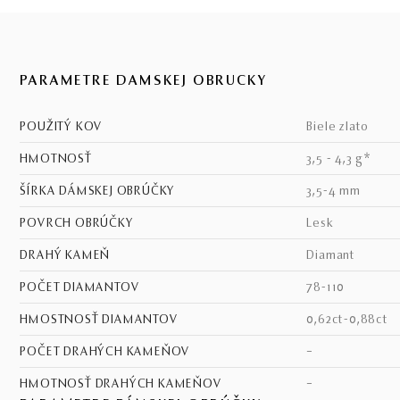
PARAMETRE DÁMSKEJ OBRÚČKY
POUŽITÝ KOV
biele zlato
HMOTNOSŤ
3,5 - 4,3 g*
ŠÍRKA DÁMSKEJ OBRÚČKY
3,5-4 mm
POVRCH OBRÚČKY
lesk
DRAHÝ KAMEŇ
diamant
POČET DIAMANTOV
78-110
HMOSTNOSŤ DIAMANTOV
0,62ct-0,88ct
POČET DRAHÝCH KAMEŇOV
–
HMOTNOSŤ DRAHÝCH KAMEŇOV
–