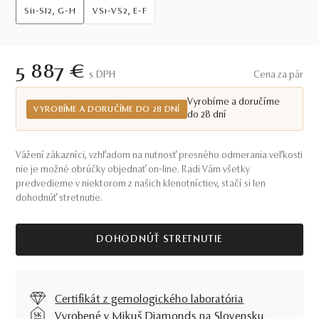
Si1-SI2, G-H
VS1-VS2, E-F
5 887 €
S DPH
Cena za pár
Vyrobíme a doručíme
VYROBÍME A DORUČÍME DO 28 DNÍ
do 28 dní
Vážení zákazníci, vzhľadom na nutnosť presného odmerania veľkosti
nie je možné obrúčky objednať on-line. Radi Vám všetky
predvedieme v niektorom z našich klenotníctiev, stačí si len
dohodnúť stretnutie.
DOHODNÚŤ STRETNUTIE
Certifikát z gemologického laboratória
Vyrobené v Mikuš Diamonds na Slovensku