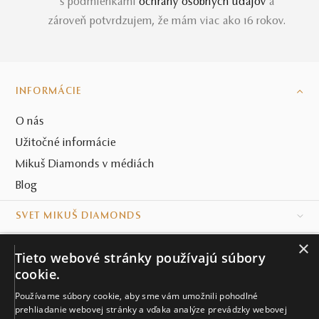
s podmienkami
ochrany osobných údajov
a
zároveň potvrdzujem, že mám viac ako 16 rokov.
INFORMÁCIE
O nás
Užitočné informácie
Mikuš Diamonds v médiách
Blog
SVET MIKUŠ DIAMONDS
×
VŠETKO O NÁKUPE
Tieto webové stránky používajú súbory
cookie.
KONTAKT
Používame súbory cookie, aby sme vám umožnili pohodlné
prehliadanie webovej stránky a vďaka analýze prevádzky webovej
Naše klenotníctva