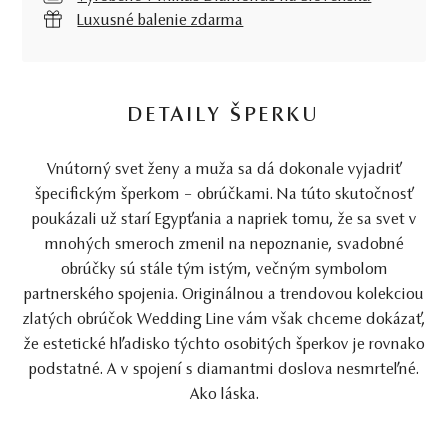
Luxusné balenie zdarma
DETAILY ŠPERKU
Vnútorný svet ženy a muža sa dá dokonale vyjadriť
špecifickým šperkom – obrúčkami. Na túto skutočnosť
poukázali už starí Egypťania a napriek tomu, že sa svet v
mnohých smeroch zmenil na nepoznanie, svadobné
obrúčky sú stále tým istým, večným symbolom
partnerského spojenia. Originálnou a trendovou kolekciou
zlatých obrúčok Wedding Line vám však chceme dokázať,
že estetické hľadisko týchto osobitých šperkov je rovnako
podstatné. A v spojení s diamantmi doslova nesmrteľné.
Ako láska.