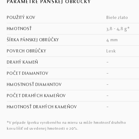
PARAMETRE PÁNSKEJ OBRÚČKY
POUŽITÝ KOV
biele zlato
HMOTNOSŤ
3,8 - 4,8 g*
ŠÍRKA PÁNSKEJ OBRÚČKY
4 mm
POVRCH OBRÚČKY
lesk
DRAHÝ KAMEŇ
–
POČET DIAMANTOV
–
HMOSTNOSŤ DIAMANTOV
–
POČET DRAHÝCH KAMEŇOV
–
HMOTNOSŤ DRAHÝCH KAMEŇOV
–
*V prípade šperku vyrobeného na mieru sa môže hmotnosť drahého
kovu líšiť od uvedenej hmotnosti o 20%.