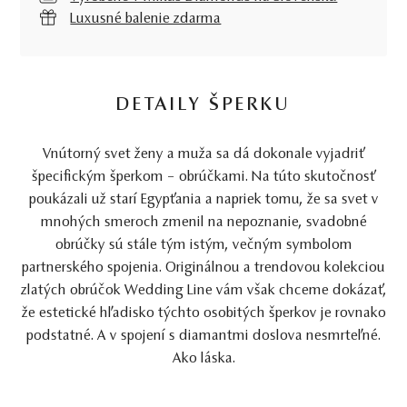
Luxusné balenie zdarma
DETAILY ŠPERKU
Vnútorný svet ženy a muža sa dá dokonale vyjadriť
špecifickým šperkom – obrúčkami. Na túto skutočnosť
poukázali už starí Egypťania a napriek tomu, že sa svet v
mnohých smeroch zmenil na nepoznanie, svadobné
obrúčky sú stále tým istým, večným symbolom
partnerského spojenia. Originálnou a trendovou kolekciou
zlatých obrúčok Wedding Line vám však chceme dokázať,
že estetické hľadisko týchto osobitých šperkov je rovnako
podstatné. A v spojení s diamantmi doslova nesmrteľné.
Ako láska.