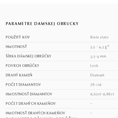
PARAMETRE DÁMSKEJ OBRÚČKY
POUŽITÝ KOV
biele zlato
HMOTNOSŤ
3,5 - 4,3 g*
ŠÍRKA DÁMSKEJ OBRÚČKY
3,5-4 mm
POVRCH OBRÚČKY
lesk
DRAHÝ KAMEŇ
diamant
POČET DIAMANTOV
78-110
HMOSTNOSŤ DIAMANTOV
0,62ct-0,88ct
POČET DRAHÝCH KAMEŇOV
–
HMOTNOSŤ DRAHÝCH KAMEŇOV
–