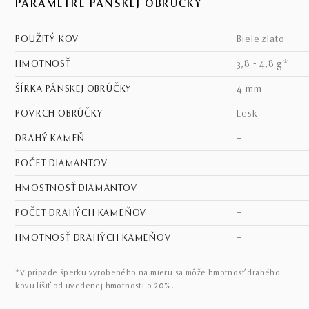
PARAMETRE PÁNSKEJ OBRÚČKY
POUŽITÝ KOV
biele zlato
HMOTNOSŤ
3,8 - 4,8 g*
ŠÍRKA PÁNSKEJ OBRÚČKY
4 mm
POVRCH OBRÚČKY
lesk
DRAHÝ KAMEŇ
–
POČET DIAMANTOV
–
HMOSTNOSŤ DIAMANTOV
–
POČET DRAHÝCH KAMEŇOV
–
HMOTNOSŤ DRAHÝCH KAMEŇOV
–
*V prípade šperku vyrobeného na mieru sa môže hmotnosť drahého
kovu líšiť od uvedenej hmotnosti o 20%.