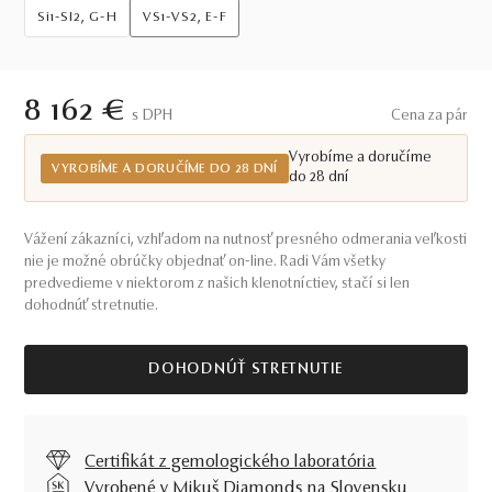
Si1-SI2, G-H
VS1-VS2, E-F
8 162 €
S DPH
Cena za pár
Vyrobíme a doručíme
VYROBÍME A DORUČÍME DO 28 DNÍ
do 28 dní
Vážení zákazníci, vzhľadom na nutnosť presného odmerania veľkosti
nie je možné obrúčky objednať on-line. Radi Vám všetky
predvedieme v niektorom z našich klenotníctiev, stačí si len
dohodnúť stretnutie.
DOHODNÚŤ STRETNUTIE
Certifikát z gemologického laboratória
Vyrobené v Mikuš Diamonds na Slovensku