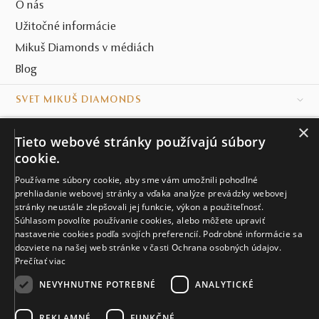
O nás
Užitočné informácie
Mikuš Diamonds v médiách
Blog
SVET MIKUŠ DIAMONDS
×
VŠETKO O NÁKUPE
Tieto webové stránky používajú súbory
cookie.
KONTAKT
Používame súbory cookie, aby sme vám umožnili pohodlné
prehliadanie webovej stránky a vďaka analýze prevádzky webovej
Naše klenotníctva
stránky neustále zlepšovali jej funkcie, výkon a použiteľnosť.
Súhlasom povolíte používanie cookies, alebo môžete upraviť
Sídlo spoločnosti
nastavenie cookies podľa svojích preferencií. Podrobné informácie sa
dozviete na našej web stránke v časti Ochrana osobných údajov.
Prečítať viac
NEVYHNUTNE POTREBNÉ
ANALYTICKÉ
REKLAMNÉ
FUNKČNÉ