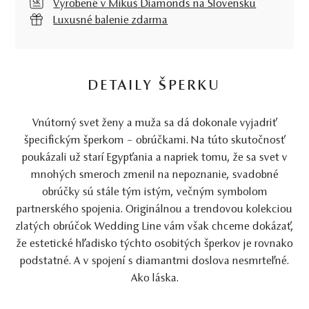
Vyrobené v Mikuš Diamonds na Slovensku
Luxusné balenie zdarma
DETAILY ŠPERKU
Vnútorný svet ženy a muža sa dá dokonale vyjadriť
špecifickým šperkom – obrúčkami. Na túto skutočnosť
poukázali už starí Egypťania a napriek tomu, že sa svet v
mnohých smeroch zmenil na nepoznanie, svadobné
obrúčky sú stále tým istým, večným symbolom
partnerského spojenia. Originálnou a trendovou kolekciou
zlatých obrúčok Wedding Line vám však chceme dokázať,
že estetické hľadisko týchto osobitých šperkov je rovnako
podstatné. A v spojení s diamantmi doslova nesmrteľné.
Ako láska.