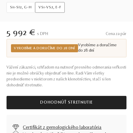
Si1-SI2, G-H
VS1-VS2, E-F
5 992 €
S DPH
Cena za pár
Vyrobíme a doručíme
VYROBÍME A DORUČÍME DO 28 DNÍ
do 28 dní
Vážení zákazníci, vzhľadom na nutnosť presného odmerania veľkosti
nie je možné obrúčky objednať on-line. Radi Vám všetky
predvedieme v niektorom z našich klenotníctiev, stačí si len
dohodnúť stretnutie.
DOHODNÚŤ STRETNUTIE
Certifikát z gemologického laboratória