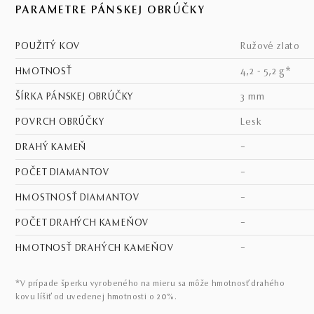
PARAMETRE PÁNSKEJ OBRÚČKY
POUŽITÝ KOV
ružové zlato
HMOTNOSŤ
4,2 - 5,2 g*
ŠÍRKA PÁNSKEJ OBRÚČKY
3 mm
POVRCH OBRÚČKY
lesk
DRAHÝ KAMEŇ
–
POČET DIAMANTOV
–
HMOSTNOSŤ DIAMANTOV
–
POČET DRAHÝCH KAMEŇOV
–
HMOTNOSŤ DRAHÝCH KAMEŇOV
–
*V prípade šperku vyrobeného na mieru sa môže hmotnosť drahého
kovu líšiť od uvedenej hmotnosti o 20%.