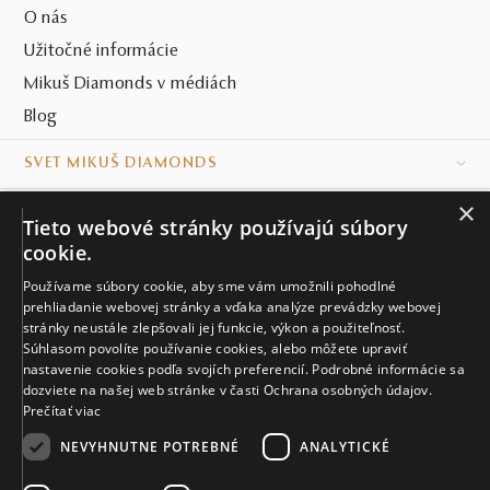
O nás
Užitočné informácie
Mikuš Diamonds v médiách
Blog
SVET MIKUŠ DIAMONDS
×
VŠETKO O NÁKUPE
Tieto webové stránky používajú súbory
cookie.
KONTAKT
Používame súbory cookie, aby sme vám umožnili pohodlné
prehliadanie webovej stránky a vďaka analýze prevádzky webovej
Naše klenotníctva
stránky neustále zlepšovali jej funkcie, výkon a použiteľnosť.
Súhlasom povolíte používanie cookies, alebo môžete upraviť
Sídlo spoločnosti
nastavenie cookies podľa svojích preferencií. Podrobné informácie sa
dozviete na našej web stránke v časti Ochrana osobných údajov.
Prečítať viac
NEVYHNUTNE POTREBNÉ
ANALYTICKÉ