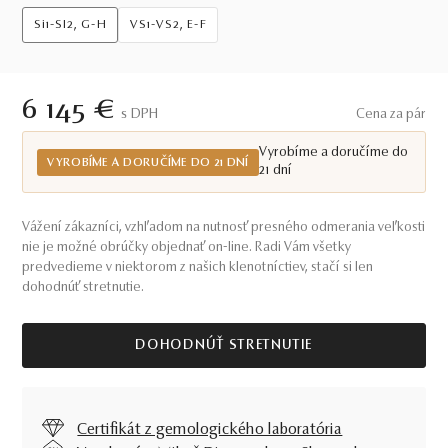
Si1-SI2, G-H
VS1-VS2, E-F
6 145 €
S DPH
Cena za pár
Vyrobíme a doručíme do
VYROBÍME A DORUČÍME DO 21 DNÍ
21 dní
Vážení zákazníci, vzhľadom na nutnosť presného odmerania veľkosti
nie je možné obrúčky objednať on-line. Radi Vám všetky
predvedieme v niektorom z našich klenotníctiev, stačí si len
dohodnúť stretnutie.
DOHODNÚŤ STRETNUTIE
Certifikát z gemologického laboratória