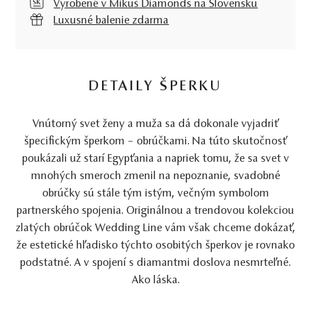
Vyrobené v Mikuš Diamonds na Slovensku
Luxusné balenie zdarma
DETAILY ŠPERKU
Vnútorný svet ženy a muža sa dá dokonale vyjadriť
špecifickým šperkom – obrúčkami. Na túto skutočnosť
poukázali už starí Egypťania a napriek tomu, že sa svet v
mnohých smeroch zmenil na nepoznanie, svadobné
obrúčky sú stále tým istým, večným symbolom
partnerského spojenia. Originálnou a trendovou kolekciou
zlatých obrúčok Wedding Line vám však chceme dokázať,
že estetické hľadisko týchto osobitých šperkov je rovnako
podstatné. A v spojení s diamantmi doslova nesmrteľné.
Ako láska.