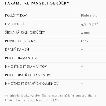
PARAMETRE PÁNSKEJ OBRÚČKY
POUŽITÝ KOV
biele zlato
HMOTNOSŤ
4,5 - 5,7 g*
ŠÍRKA PÁNSKEJ OBRÚČKY
4 mm
POVRCH OBRÚČKY
lesk
DRAHÝ KAMEŇ
–
POČET DIAMANTOV
–
HMOSTNOSŤ DIAMANTOV
–
POČET DRAHÝCH KAMEŇOV
–
HMOTNOSŤ DRAHÝCH KAMEŇOV
–
*V prípade šperku vyrobeného na mieru sa môže hmotnosť drahého
kovu líšiť od uvedenej hmotnosti o 20%.