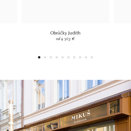
Obrúčky Judith
od 4 503 €
1
2
3
4
5
6
7
8
9
10