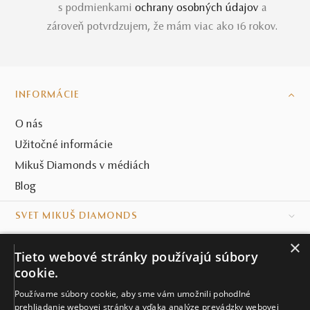
s podmienkami
ochrany osobných údajov
a
zároveň potvrdzujem, že mám viac ako 16 rokov.
INFORMÁCIE
O nás
Užitočné informácie
Mikuš Diamonds v médiách
Blog
SVET MIKUŠ DIAMONDS
×
VŠETKO O NÁKUPE
Tieto webové stránky používajú súbory
cookie.
KONTAKT
Používame súbory cookie, aby sme vám umožnili pohodlné
prehliadanie webovej stránky a vďaka analýze prevádzky webovej
Naše klenotníctva