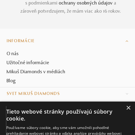
s podmienkami
ochrany osobných údajov
a
zároveň potvrdzujem, že mám viac ako 16 rokov.
INFORMÁCIE
O nás
Užitočné informácie
Mikuš Diamonds v médiách
Blog
SVET MIKUŠ DIAMONDS
×
VŠETKO O NÁKUPE
Tieto webové stránky používajú súbory
cookie.
KONTAKT
Používame súbory cookie, aby sme vám umožnili pohodlné
prehliadanie webovej stránky a vďaka analýze prevádzky webovej
Naše klenotníctva