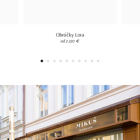
Obrúčky Lora
od 2 220 €
1
2
3
4
5
6
7
8
9
10