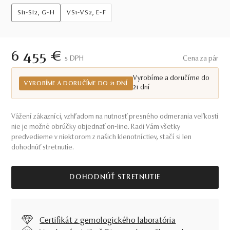
Si1-SI2, G-H
VS1-VS2, E-F
6 455 €
S DPH
Cena za pár
Vyrobíme a doručíme do
VYROBÍME A DORUČÍME DO 21 DNÍ
21 dní
Vážení zákazníci, vzhľadom na nutnosť presného odmerania veľkosti
nie je možné obrúčky objednať on-line. Radi Vám všetky
predvedieme v niektorom z našich klenotníctiev, stačí si len
dohodnúť stretnutie.
DOHODNÚŤ STRETNUTIE
Certifikát z gemologického laboratória