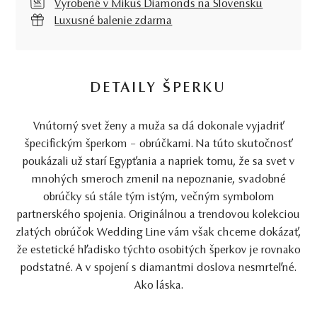
Vyrobené v Mikuš Diamonds na Slovensku
Luxusné balenie zdarma
DETAILY ŠPERKU
Vnútorný svet ženy a muža sa dá dokonale vyjadriť
špecifickým šperkom – obrúčkami. Na túto skutočnosť
poukázali už starí Egypťania a napriek tomu, že sa svet v
mnohých smeroch zmenil na nepoznanie, svadobné
obrúčky sú stále tým istým, večným symbolom
partnerského spojenia. Originálnou a trendovou kolekciou
zlatých obrúčok Wedding Line vám však chceme dokázať,
že estetické hľadisko týchto osobitých šperkov je rovnako
podstatné. A v spojení s diamantmi doslova nesmrteľné.
Ako láska.