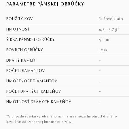
PARAMETRE PÁNSKEJ OBRÚČKY
POUŽITÝ KOV
ružové zlato
HMOTNOSŤ
4,5 - 5,7 g*
ŠÍRKA PÁNSKEJ OBRÚČKY
4 mm
POVRCH OBRÚČKY
lesk
DRAHÝ KAMEŇ
–
POČET DIAMANTOV
–
HMOSTNOSŤ DIAMANTOV
–
POČET DRAHÝCH KAMEŇOV
–
HMOTNOSŤ DRAHÝCH KAMEŇOV
–
*V prípade šperku vyrobeného na mieru sa môže hmotnosť drahého
kovu líšiť od uvedenej hmotnosti o 20%.