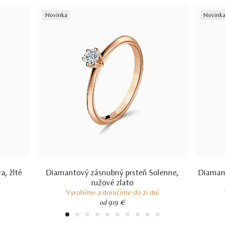
certifikácii diamantov sa dozviete aj v našich dvoch videách –
Ktorý
Novinka
Novink
certifikát diamantu je najlepší
a
Certifikácia diamantov na Slovensku.
a, žlté
Diamantový zásnubný prsteň Solenne,
Diamant
ružové zlato
Vyrobíme a doručíme do 21 dní
od 919 €
1
2
3
4
5
6
7
8
9
10