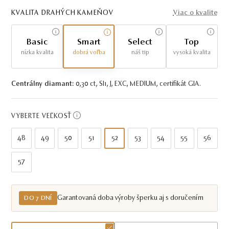
KVALITA DRAHÝCH KAMEŇOV
Viac o kvalite
Basic
Smart
Select
Top
nízka kvalita
dobrá voľba
náš tip
vysoká kvalita
Centrálny diamant:
0,30 ct, SI1, J, EXC, MEDIUM, certifikát GIA.
VYBERTE VEĽKOSŤ
48
49
50
51
52
53
54
55
56
57
Garantovaná doba výroby šperku aj s doručením
DO 7 DNÍ