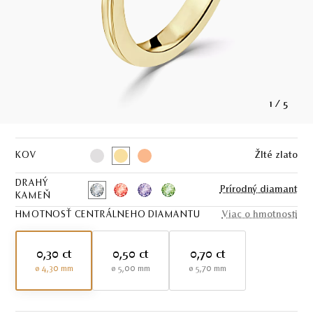
1
/
5
KOV
Žlté zlato
DRAHÝ
Prírodný diamant
KAMEŇ
HMOTNOSŤ CENTRÁLNEHO DIAMANTU
Viac o hmotnosti
0,30 ct
0,50 ct
0,70 ct
ø 4,30 mm
ø 5,00 mm
ø 5,70 mm