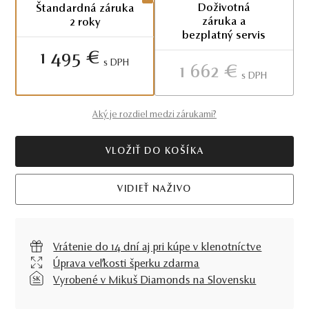
Doživotná
Štandardná záruka
záruka a
2 roky
bezplatný servis
1 495 €
S DPH
1 662 €
S DPH
Aký je rozdiel medzi zárukami?
VLOŽIŤ DO KOŠÍKA
VIDIEŤ NAŽIVO
Vrátenie do 14 dní aj pri kúpe v klenotníctve
Úprava veľkosti šperku zdarma
Vyrobené v Mikuš Diamonds na Slovensku