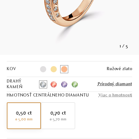
1
/
5
KOV
Ružové zlato
DRAHÝ
Prírodný diamant
KAMEŇ
HMOTNOSŤ CENTRÁLNEHO DIAMANTU
Viac o hmotnosti
0,50 ct
0,70 ct
ø 5,00 mm
ø 5,70 mm