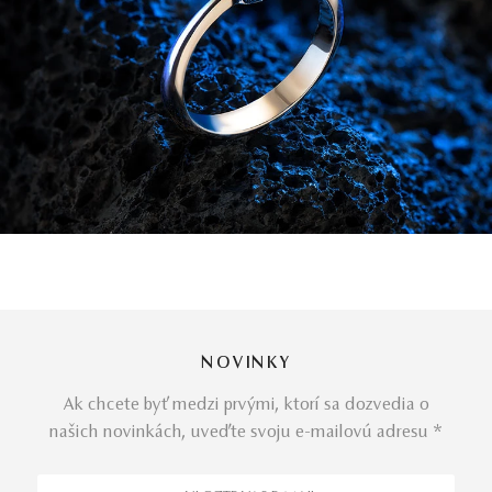
NOVINKY
Ak chcete byť medzi prvými, ktorí sa dozvedia o
našich novinkách, uveďte svoju e-mailovú adresu *