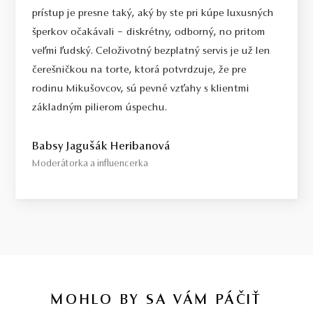
prístup je presne taký, aký by ste pri kúpe luxusných
Select / náš tip
šperkov očakávali – diskrétny, odborný, no pritom
Toto je kameň, ktorý odporúčame každému, kto požaduje vysokú
veľmi ľudský. Celoživotný bezplatný servis je už len
kvalitu za férovú cenu. Jedná sa o diamant bez akýchkoľvek
čerešničkou na torte, ktorá potvrdzuje, že pre
viditeľných kompromisov, starostlivo vybraný priamo na diamantovej
rodinu Mikušovcov, sú pevné vzťahy s klientmi
burze v Antverpách. Čistota SI1, farba H, výbrus Excellent,
základným pilierom úspechu.
fluorescencia Medium.
Top / vysoká kvalita
Babsy Jagušák Heribanová
Diamant spĺňajúci najprísnejšie kritériá krásy, farby a čistoty. Pre
Moderátorka a influencerka
tých, ktorí chcú to najlepšie, bez kompromisov.
Certifikácia diamantov
Všetky naše diamanty o hmotnosti 0,30ct a vyššej sú certifikované
laboratóriom GIA, čo predstavuje základ pre objektívne a
medzinárodne uznávané porovnanie kvality diamantov. Všetky naše
šperky majú naviac certifikát vystavený jedinou znaleckou
organizáciou na Slovensku,
SGI.
V prípade kúpy diamantového
MOHLO BY SA VÁM PÁČIŤ
šperku radíme spozornieť, ak je certifikát, ktorý je k šperku dodaný,