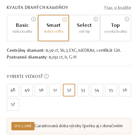
KVALITA DRAHÝCH KAMEŇOV
Viac o kvalite
Basic
Smart
Select
Top
nízka kvalita
dobrá voľba
náš tip
vysoká kvalita
Centrálny diamant:
0,50 ct, SI1, J, EXC, MEDIUM, certifikát GIA.
Postranné diamanty:
0,292 ct, I1, G-H
VYBERTE VEĽKOSŤ
48
49
50
51
52
53
54
55
56
57
Garantovaná doba výroby šperku aj s doručením
DO 7 DNÍ