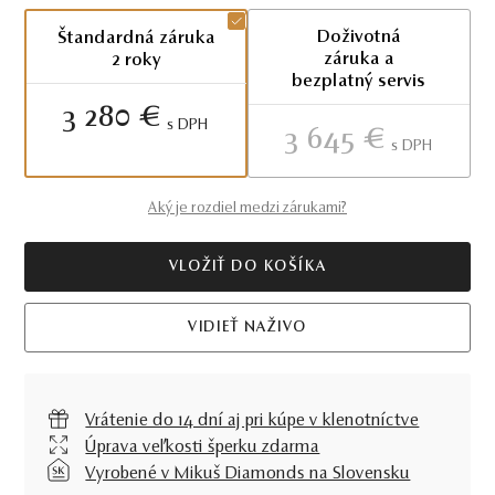
Doživotná
Štandardná záruka
záruka a
2 roky
bezplatný servis
3 280 €
S DPH
3 645 €
S DPH
Aký je rozdiel medzi zárukami?
VLOŽIŤ DO KOŠÍKA
VIDIEŤ NAŽIVO
Vrátenie do 14 dní aj pri kúpe v klenotníctve
Úprava veľkosti šperku zdarma
Vyrobené v Mikuš Diamonds na Slovensku