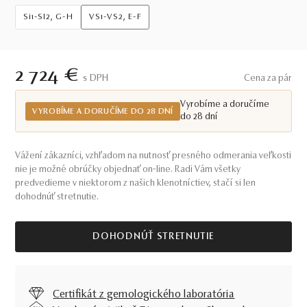
Si1-SI2, G-H
VS1-VS2, E-F
2 724 €
S DPH
Cena za pár
Vyrobíme a doručíme
VYROBÍME A DORUČÍME DO 28 DNÍ
do 28 dní
Vážení zákazníci, vzhľadom na nutnosť presného odmerania veľkosti
nie je možné obrúčky objednať on-line. Radi Vám všetky
predvedieme v niektorom z našich klenotníctiev, stačí si len
dohodnúť stretnutie.
DOHODNÚŤ STRETNUTIE
Certifikát z gemologického laboratória