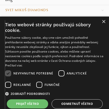
Blog
SVET MIKUŠ DIAMONDS
×
VŠETKO O NÁKUPE
Tieto webové stránky používajú súbory
cookie.
KONTAKT
Používame súbory cookie, aby sme vám umožnili pohodlné
prehliadanie webovej stránky a vďaka analýze prevádzky webovej
Naše klenotníctva
stránky neustále zlepšovali jej funkcie, výkon a použiteľnosť.
Súhlasom povolíte používanie cookies, alebo môžete upraviť
Sídlo spoločnosti
nastavenie cookies podľa svojích preferencií. Podrobné informácie sa
dozviete na našej web stránke v časti Ochrana osobných údajov.
Prečítať viac
NEVYHNUTNE POTREBNÉ
ANALYTICKÉ
REKLAMNÉ
FUNKČNÉ
© MIKUŠ DIAMONDS, A.S. 2026. VŠETKY PRÁVA VYHRADENÉ.
Nastavenia cookies.
ZOBRAZIŤ PODROBNOSTI
2 724 €
PRIJAŤ VŠETKO
ODMIETNUŤ VŠETKO
VIAC INFO
Vyrobíme a doručíme do 28 dní