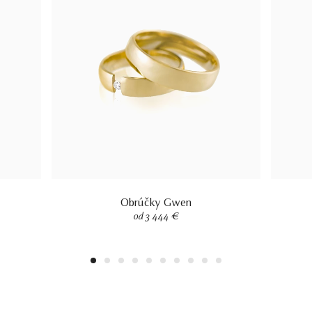
Obrúčky Gwen
od 3 444 €
1
2
3
4
5
6
7
8
9
10