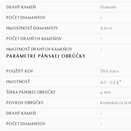
DRAHÝ KAMEŇ
diamant
POČET DIAMANTOV
1
HMOSTNOSŤ DIAMANTOV
0,01ct
POČET DRAHÝCH KAMEŇOV
–
HMOTNOSŤ DRAHÝCH KAMEŇOV
–
PARAMETRE PÁNSKEJ OBRÚČKY
POUŽITÝ KOV
žlté zlato
HMOTNOSŤ
4,2 - 5,3 g*
ŠÍRKA PÁNSKEJ OBRÚČKY
4 mm
POVRCH OBRÚČKY
kombinácia les
DRAHÝ KAMEŇ
–
POČET DIAMANTOV
–