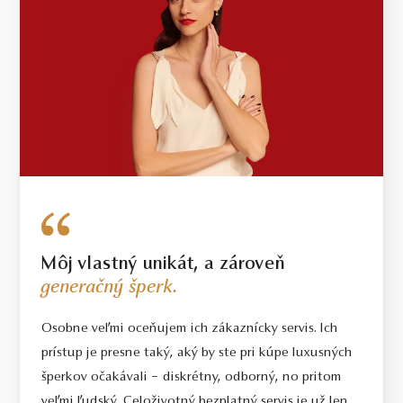
Môj vlastný unikát, a zároveň
generačný šperk.
Osobne veľmi oceňujem ich zákaznícky servis. Ich
prístup je presne taký, aký by ste pri kúpe luxusných
šperkov očakávali – diskrétny, odborný, no pritom
veľmi ľudský. Celoživotný bezplatný servis je už len