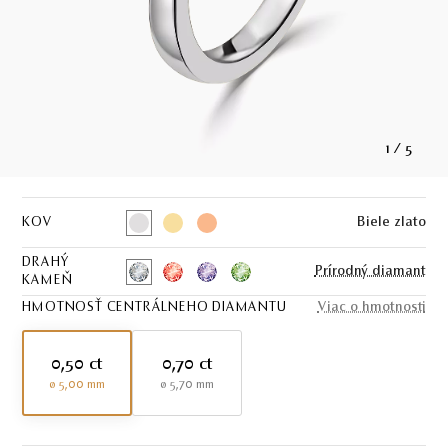
1
/
5
KOV
Biele zlato
DRAHÝ
Prírodný diamant
KAMEŇ
HMOTNOSŤ CENTRÁLNEHO DIAMANTU
Viac o hmotnosti
0,50 ct
0,70 ct
ø 5,00 mm
ø 5,70 mm