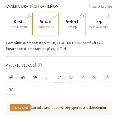
KVALITA DRAHÝCH KAMEŇOV
Viac o kvalite
Basic
Smart
Select
Top
nízka kvalita
dobrá voľba
náš tip
vysoká kvalita
Centrálny diamant:
0,50 ct, SI1, J, EXC, MEDIUM, certifikát GIA.
Postranné diamanty:
0,036 ct, I1, G-H
VYBERTE VEĽKOSŤ
48
49
50
51
52
53
54
55
56
57
Garantovaná doba výroby šperku aj s doručením
DO 14 DNÍ