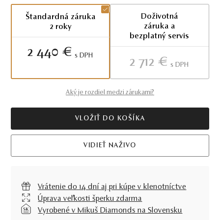
Doživotná
Štandardná záruka
záruka a
2 roky
bezplatný servis
2 440 €
S DPH
2 712 €
S DPH
Aký je rozdiel medzi zárukami?
VLOŽIŤ DO KOŠÍKA
VIDIEŤ NAŽIVO
Vrátenie do 14 dní aj pri kúpe v klenotníctve
Úprava veľkosti šperku zdarma
Vyrobené v Mikuš Diamonds na Slovensku