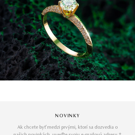
NOVINKY
Ak chcete byť medzi prvými, ktorí sa dozvedia o
našich novinkách, uveďte svoju e-mailovú adresu *