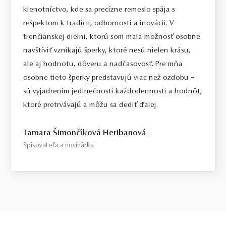
klenotníctvo, kde sa precízne remeslo spája s
Select / náš tip
rešpektom k tradícii, odbornosti a inovácii. V
Toto je kameň, ktorý odporúčame každému, kto požaduje vysokú
trenčianskej dielni, ktorú som mala možnosť osobne
kvalitu za férovú cenu. Jedná sa o diamant bez akýchkoľvek
navštíviť vznikajú šperky, ktoré nesú nielen krásu,
viditeľných kompromisov, starostlivo vybraný priamo na diamantovej
ale aj hodnotu, dôveru a nadčasovosť. Pre mňa
burze v Antverpách. Čistota SI1, farba H, výbrus Excellent,
osobne tieto šperky predstavujú viac než ozdobu –
fluorescencia Medium.
sú vyjadrením jedinečnosti každodennosti a hodnôt,
Top / vysoká kvalita
ktoré pretrvávajú a môžu sa dediť ďalej.
Diamant spĺňajúci najprísnejšie kritériá krásy, farby a čistoty. Pre
tých, ktorí chcú to najlepšie, bez kompromisov.
Tamara Šimončíková Heribanová
Spisovateľa a novinárka
Certifikácia diamantov
Všetky naše diamanty o hmotnosti 0,30ct a vyššej sú certifikované
laboratóriom GIA, čo predstavuje základ pre objektívne a
medzinárodne uznávané porovnanie kvality diamantov. Všetky naše
šperky majú naviac certifikát vystavený jedinou znaleckou
organizáciou na Slovensku,
SGI.
V prípade kúpy diamantového
šperku radíme spozornieť, ak je certifikát, ktorý je k šperku dodaný,