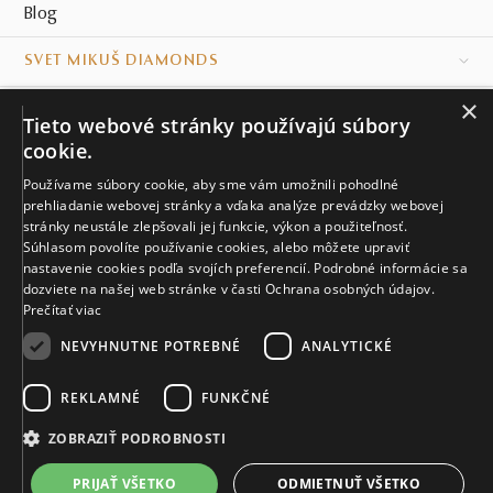
Blog
SVET MIKUŠ DIAMONDS
×
VŠETKO O NÁKUPE
Tieto webové stránky používajú súbory
cookie.
KONTAKT
Používame súbory cookie, aby sme vám umožnili pohodlné
Naše klenotníctva
prehliadanie webovej stránky a vďaka analýze prevádzky webovej
stránky neustále zlepšovali jej funkcie, výkon a použiteľnosť.
Súhlasom povolíte používanie cookies, alebo môžete upraviť
Sídlo spoločnosti
nastavenie cookies podľa svojích preferencií. Podrobné informácie sa
dozviete na našej web stránke v časti Ochrana osobných údajov.
Prečítať viac
NEVYHNUTNE POTREBNÉ
ANALYTICKÉ
REKLAMNÉ
FUNKČNÉ
© MIKUŠ DIAMONDS, A.S. 2026. VŠETKY PRÁVA VYHRADENÉ.
Nastavenia cookies.
ZOBRAZIŤ PODROBNOSTI
2 440 €
PRIJAŤ VŠETKO
ODMIETNUŤ VŠETKO
DO KOŠÍKA