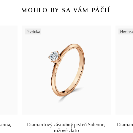
vystavený priamo klenotníkom ktorý šperk predáva. Viac o
MOHLO BY SA VÁM PÁČIŤ
certifikácii diamantov sa dozviete aj v našich dvoch videách –
Ktorý
certifikát diamantu je najlepší
a
Certifikácia diamantov na Slovensku.
Novinka
Novink
ianna,
Diamantový zásnubný prsteň Solenne,
Diamant
ružové zlato