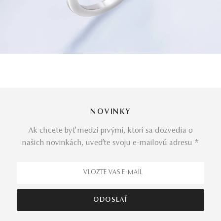
NOVINKY
Ak chcete byť medzi prvými, ktorí sa dozvedia o
našich novinkách, uveďte svoju e-mailovú adresu *