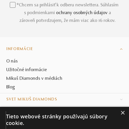
*Chcem sa prihlásiť k odberu newslettera. Súhlasím
s podmienkami
ochrany osobných údajov
a
zároveň potvrdzujem, že mám viac ako 16 rokov.
INFORMÁCIE
O nás
Užitočné informácie
Mikuš Diamonds v médiách
Blog
SVET MIKUŠ DIAMONDS
×
VŠETKO O NÁKUPE
Tieto webové stránky používajú súbory
cookie.
KONTAKT