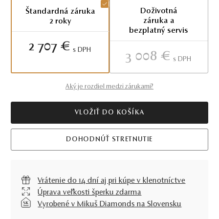
Doživotná
Štandardná záruka
záruka a
2 roky
bezplatný servis
2 707 €
S DPH
3 008 €
S DPH
Aký je rozdiel medzi zárukami?
VLOŽIŤ DO KOŠÍKA
DOHODNÚŤ STRETNUTIE
Vrátenie do 14 dní aj pri kúpe v klenotníctve
Úprava veľkosti šperku zdarma
Vyrobené v Mikuš Diamonds na Slovensku