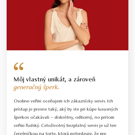
Môj vlastný unikát, a zároveň
generačný šperk.
Osobne veľmi oceňujem ich zákaznícky servis. Ich
prístup je presne taký, aký by ste pri kúpe luxusných
šperkov očakávali – diskrétny, odborný, no pritom
veľmi ľudský. Celoživotný bezplatný servis je už len
čerešničkou na torte, ktorá potvrdzuje, že pre