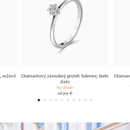
, ružové
Diamantový zásnubný prsteň Solenne, biele
Diamant
zlato
í
Na sklade
od 919 €
1
2
3
4
5
6
7
8
9
10