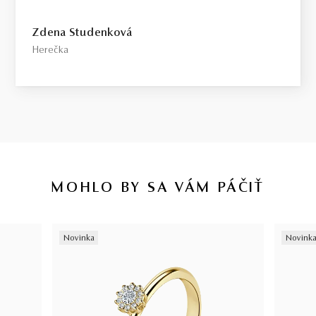
Select / náš tip
Zdena Studenková
Toto je kameň, ktorý odporúčame každému, kto požaduje vysokú
Herečka
kvalitu za férovú cenu. Jedná sa o diamant bez akýchkoľvek
viditeľných kompromisov, starostlivo vybraný priamo na diamantovej
burze v Antverpách. Čistota SI1, farba H, výbrus Excellent,
fluorescencia Medium.
Top / vysoká kvalita
Diamant spĺňajúci najprísnejšie kritériá krásy, farby a čistoty. Pre
tých, ktorí chcú to najlepšie, bez kompromisov.
MOHLO BY SA VÁM PÁČIŤ
Certifikácia diamantov
Všetky naše diamanty o hmotnosti 0,30ct a vyššej sú certifikované
Novinka
Novink
laboratóriom GIA, čo predstavuje základ pre objektívne a
medzinárodne uznávané porovnanie kvality diamantov. Všetky naše
šperky majú naviac certifikát vystavený jedinou znaleckou
organizáciou na Slovensku,
SGI.
V prípade kúpy diamantového
šperku radíme spozornieť, ak je certifikát, ktorý je k šperku dodaný,