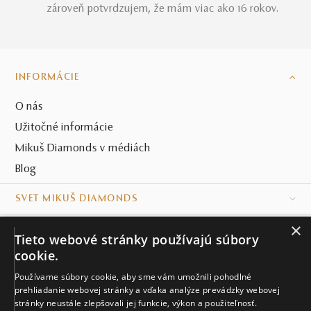
zároveň potvrdzujem, že mám viac ako 16 rokov.
INFORMÁCIE
O nás
Užitočné informácie
Mikuš Diamonds v médiách
Blog
SVET MIKUŠ DIAMONDS
×
VŠETKO O NÁKUPE
Tieto webové stránky používajú súbory
cookie.
KONTAKT
Používame súbory cookie, aby sme vám umožnili pohodlné
Naše klenotníctva
prehliadanie webovej stránky a vďaka analýze prevádzky webovej
stránky neustále zlepšovali jej funkcie, výkon a použiteľnosť.