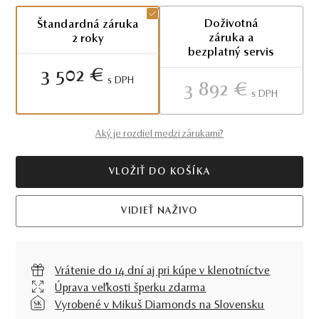
Doživotná
Štandardná záruka
záruka a
2 roky
bezplatný servis
3 502 €
S DPH
3 892 €
S DPH
Aký je rozdiel medzi zárukami?
VLOŽIŤ DO KOŠÍKA
VIDIEŤ NAŽIVO
Vrátenie do 14 dní aj pri kúpe v klenotníctve
Úprava veľkosti šperku zdarma
Vyrobené v Mikuš Diamonds na Slovensku