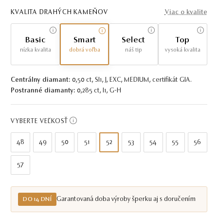
KVALITA DRAHÝCH KAMEŇOV
Viac o kvalite
Basic
Smart
Select
Top
nízka kvalita
dobrá voľba
náš tip
vysoká kvalita
Centrálny diamant:
0,50 ct, SI1, J, EXC, MEDIUM, certifikát GIA.
Postranné diamanty:
0,285 ct, I1, G-H
VYBERTE VEĽKOSŤ
48
49
50
51
52
53
54
55
56
57
Garantovaná doba výroby šperku aj s doručením
DO 14 DNÍ