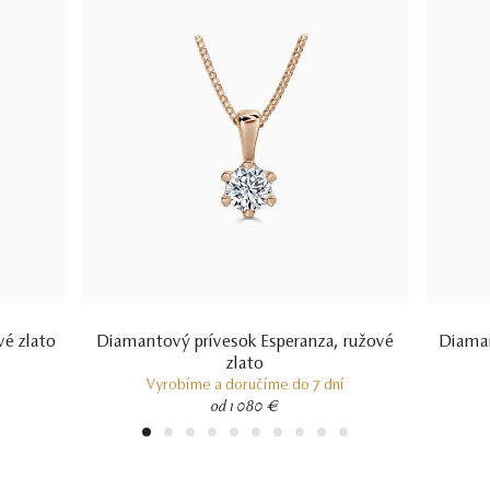
vé zlato
Diamantový prívesok Esperanza, ružové
Diaman
zlato
Vyrobíme a doručíme do 7 dní
od 1 080 €
1
2
3
4
5
6
7
8
9
10