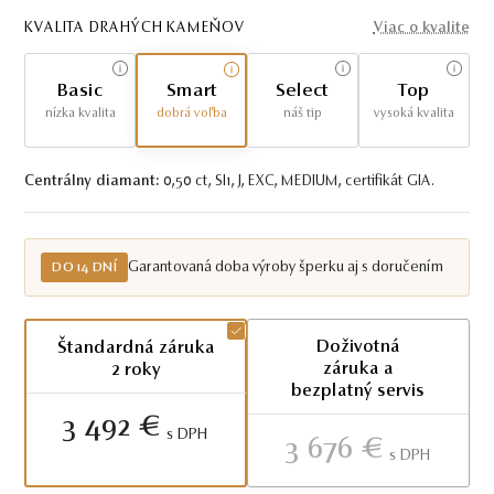
KVALITA DRAHÝCH KAMEŇOV
Viac o kvalite
Basic
Smart
Select
Top
nízka kvalita
dobrá voľba
náš tip
vysoká kvalita
Centrálny diamant:
0,50 ct, SI1, J, EXC, MEDIUM, certifikát GIA.
Garantovaná doba výroby šperku aj s doručením
DO 14 DNÍ
Doživotná
Štandardná záruka
záruka a
2 roky
bezplatný servis
3 492 €
S DPH
3 676 €
S DPH