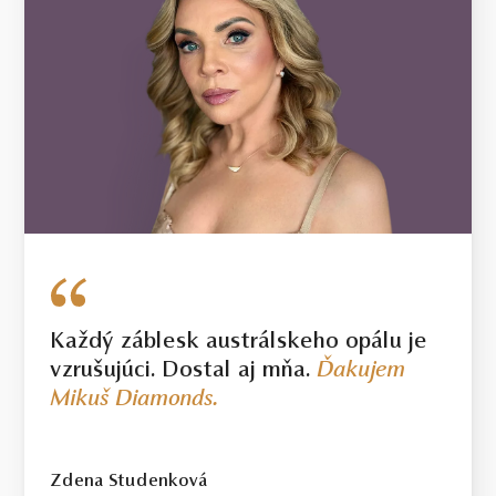
Top / vysoká kvalita
Diamant spĺňajúci najprísnejšie kritériá krásy, farby a čistoty. Pre
tých, ktorí chcú to najlepšie, bez kompromisov.
Certifikácia diamantov
Všetky naše diamanty o hmotnosti 0,30ct a vyššej sú certifikované
laboratóriom GIA, čo predstavuje základ pre objektívne a
medzinárodne uznávané porovnanie kvality diamantov. Všetky naše
šperky majú naviac certifikát vystavený jedinou znaleckou
organizáciou na Slovensku,
SGI.
V prípade kúpy diamantového
šperku radíme spozornieť, ak je certifikát, ktorý je k šperku dodaný,
vystavený priamo klenotníkom ktorý šperk predáva. Viac o
Každý záblesk austrálskeho opálu je
certifikácii diamantov sa dozviete aj v našich dvoch videách –
Ktorý
vzrušujúci. Dostal aj mňa.
Ďakujem
certifikát diamantu je najlepší
a
Certifikácia diamantov na Slovensku.
Mikuš Diamonds.
Zdena Studenková