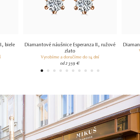
, biele
Diamantové náušnice Esperanza II., ružové
Diamanto
zlato
í
Vyrobíme a doručíme do 14 dní
od 2 359 €
1
2
3
4
5
6
7
8
9
10