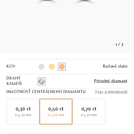
1
/
2
KOV
Ružové zlato
DRAHÝ
Prírodný diamant
KAMEŇ
HMOTNOSŤ CENTRÁLNEHO DIAMANTU
Viac o hmotnosti
0,30 ct
0,50 ct
0,70 ct
ø 4,30 mm
ø 5,00 mm
ø 5,70 mm